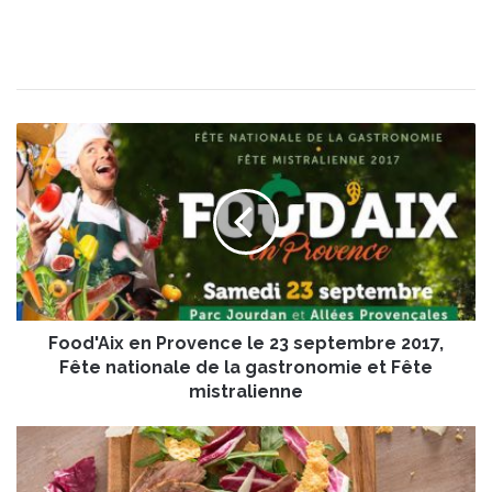
F
o
o
d
'
A
i
x
e
Food'Aix en Provence le 23 septembre 2017,
n
P
Fête nationale de la gastronomie et Fête
r
mistralienne
o
v
T
e
a
n
g