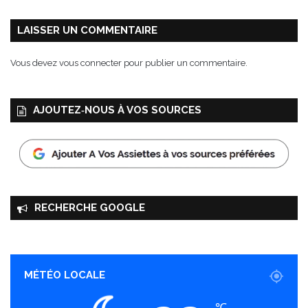
n
o
LAISSER UN COMMENTAIRE
m
i
Vous devez
vous connecter
pour publier un commentaire.
e
e
t
AJOUTEZ‑NOUS À VOS SOURCES
F
ê
t
e
m
i
s
RECHERCHE GOOGLE
t
r
a
l
i
MÉTÉO LOCALE
e
n
℃