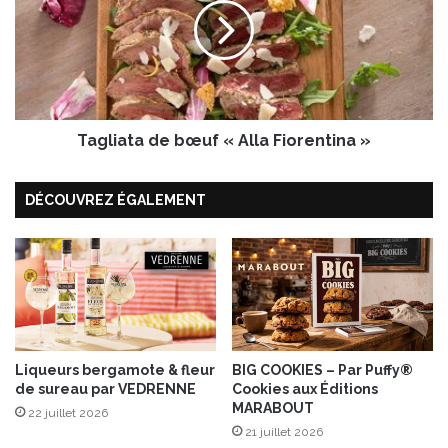
c
l
e
i
l
a
e
t
2
a
3
d
s
Tagliata de bœuf « Alla Fiorentina »
e
e
b
p
œ
t
DÉCOUVREZ ÉGALEMENT
u
e
f
m
«
b
A
r
l
e
l
2
a
0
F
1
Liqueurs bergamote & fleur
BIG COOKIES – Par Puffy®
i
7
de sureau par VEDRENNE
Cookies aux Éditions
o
MARABOUT
,
r
22 juillet 2026
F
21 juillet 2026
e