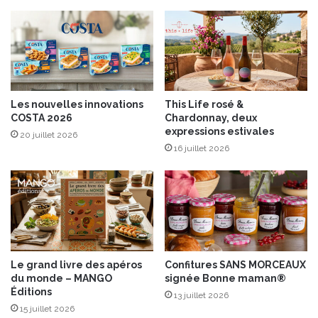
ê
n
t
t
e
i
n
n
a
a
t
»
i
Les nouvelles innovations
This Life rosé &
o
COSTA 2026
Chardonnay, deux
n
expressions estivales
20 juillet 2026
a
16 juillet 2026
l
e
d
e
l
a
g
a
Le grand livre des apéros
Confitures SANS MORCEAUX
s
du monde – MANGO
signée Bonne maman®
t
Éditions
13 juillet 2026
r
15 juillet 2026
o