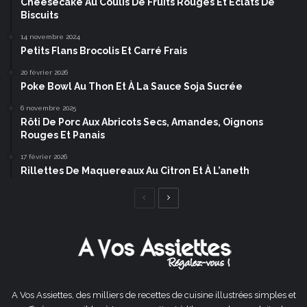
Cheesecake Au Coulis De Fruits Rouges Et Éclats De
Biscuits
14 novembre 2024
Petits Flans Brocolis Et Carré Frais
20 février 2026
Poke Bowl Au Thon Et À La Sauce Soja Sucrée
6 novembre 2025
Rôti De Porc Aux Abricots Secs, Amandes, Oignons
Rouges Et Panais
17 février 2026
Rillettes De Maquereaux Au Citron Et À L’aneth
Page
Page
précédente
suivante
A Vos Assiettes, des milliers de recettes de cuisine illustrées simples et