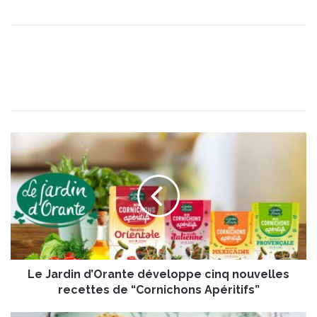
L
e
J
a
r
d
i
n
d
Le Jardin d’Orante développe cinq nouvelles
’
O
recettes de “Cornichons Apéritifs”
r