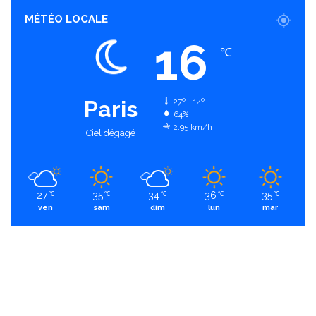
MÉTÉO LOCALE
16
℃
Paris
27º - 14º
64%
2.95 km/h
Ciel dégagé
27
35
34
36
35
℃
℃
℃
℃
℃
ven
sam
dim
lun
mar