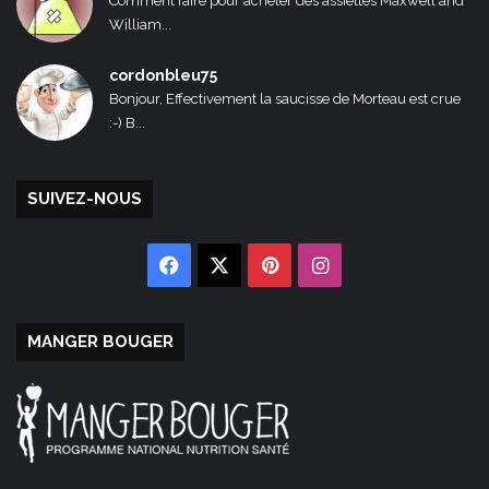
Comment faire pour acheter des assiettes Maxwell and
William...
cordonbleu75
Bonjour, Effectivement la saucisse de Morteau est crue
:-) B...
SUIVEZ-NOUS
Facebook
X
Pinterest
Instagram
MANGER BOUGER