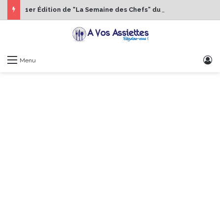
1er Édition de “La Semaine des Chefs” du 19 au 24 octobre 2026
S
Menu