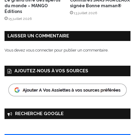
Le grand livre des apéros
Confitures SANS MORCEAUX
h
d
du monde – MANGO
signée Bonne maman®
o
e
Éditions
13 juillet 2026
n
p
15 juillet 2026
s
r
A
i
p
n
LAISSER UN COMMENTAIRE
é
t
r
e
Vous devez
vous connecter
pour publier un commentaire.
i
m
t
p
i
s
AJOUTEZ‑NOUS À VOS SOURCES
f
s
”
RECHERCHE GOOGLE