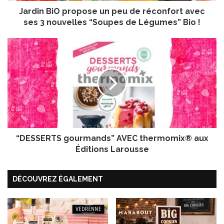
O
Jardin BiO propose un peu de réconfort avec
p
r
ses 3 nouvelles “Soupes de Légumes” Bio !
o
p
“
o
D
s
E
e
S
u
S
n
E
p
R
e
T
u
S
d
“DESSERTS gourmands” AVEC thermomix® aux
g
e
o
Éditions Larousse
r
u
é
r
c
DÉCOUVREZ ÉGALEMENT
m
o
a
n
n
f
d
o
s