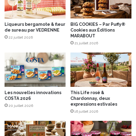
r
”
t
A
a
V
v
E
Liqueurs bergamote & fleur
BIG COOKIES – Par Puffy®
e
de sureau par VEDRENNE
Cookies aux Éditions
C
MARABOUT
c
t
22 juillet 2026
s
h
21 juillet 2026
e
e
s
r
3
m
n
o
o
m
u
i
v
x
Les nouvelles innovations
This Life rosé &
e
®
COSTA 2026
Chardonnay, deux
l
a
expressions estivales
20 juillet 2026
l
u
16 juillet 2026
e
x
s
É
“
d
S
i