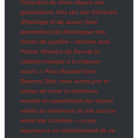
l’industrie du rhum depuis des
générations. Nos 150 ans d’histoire,
d’héritage et de savoir-faire
permettent de développer des
rhums de qualité » déclare Juan
Piñera, Maestro de Ron de la
célèbre marque à la chauve-
souris. « Pour Bacardí Gran
Reserva Diez, nous avons pris le
temps de créer la meilleure
recette en assemblant des rhums
vieillis au minimum 10 ans sous le
soleil des Caraïbes – ce qui
équivaut à un vieillissement de 30