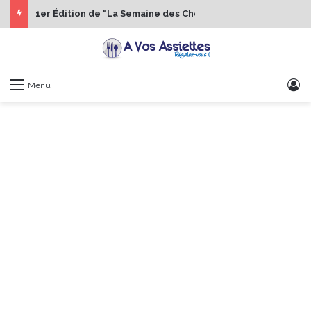
1er Édition de “La Semaine des Chefs” du 19 au 24 octobre 2026
S
Menu