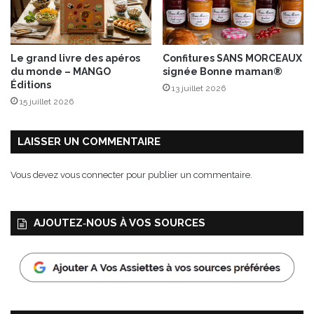
o
t
u
i
p
o
e
n
Le grand livre des apéros
Confitures SANS MORCEAUX
s
s
du monde – MANGO
signée Bonne maman®
d
L
Éditions
13 juillet 2026
e
a
15 juillet 2026
L
r
é
o
g
u
LAISSER UN COMMENTAIRE
u
s
m
s
Vous devez
vous connecter
pour publier un commentaire.
e
e
s
”
AJOUTEZ‑NOUS À VOS SOURCES
B
i
o
!