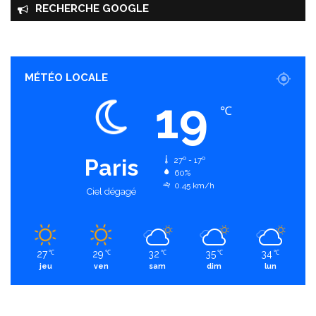
RECHERCHE GOOGLE
MÉTÉO LOCALE
19
℃
Paris
27º - 17º
60%
0.45 km/h
Ciel dégagé
27
29
32
35
34
℃
℃
℃
℃
℃
jeu
ven
sam
dim
lun