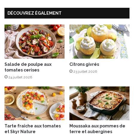
i
s
e
,
DÉCOUVREZ ÉGALEMENT
n
D
n
o
e
m
i
n
o
’
s
®
Salade de poulpe aux
Citrons givrés
tomates cerises
P
23 juillet 2026
i
24 juillet 2026
z
z
a
l
a
n
c
Tarte fraîche aux tomates
Moussaka aux pommes de
e
et Skyr Nature
terre et aubergines
l