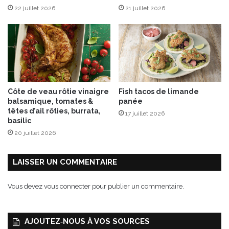
22 juillet 2026
21 juillet 2026
a
“
B
I
G
O
N
E
Côte de veau rôtie vinaigre
Fish tacos de limande
”
balsamique, tomates &
panée
têtes d’ail rôties, burrata,
17 juillet 2026
basilic
20 juillet 2026
LAISSER UN COMMENTAIRE
Vous devez
vous connecter
pour publier un commentaire.
AJOUTEZ‑NOUS À VOS SOURCES