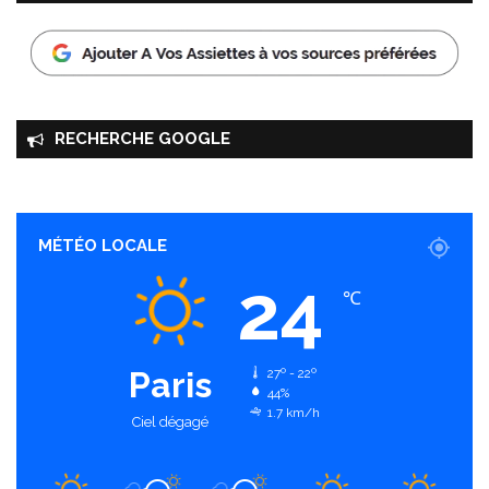
RECHERCHE GOOGLE
MÉTÉO LOCALE
24
℃
Paris
27º - 22º
44%
1.7 km/h
Ciel dégagé