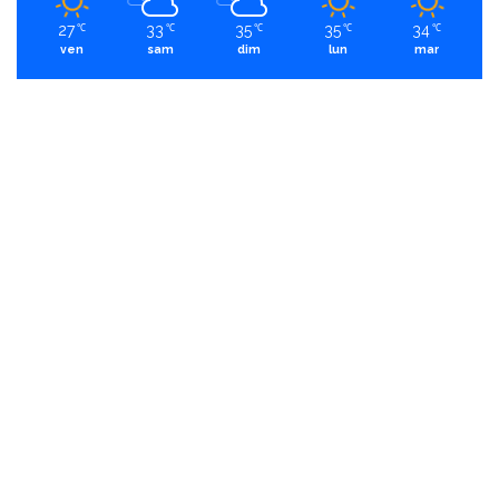
27
33
35
35
34
℃
℃
℃
℃
℃
ven
sam
dim
lun
mar