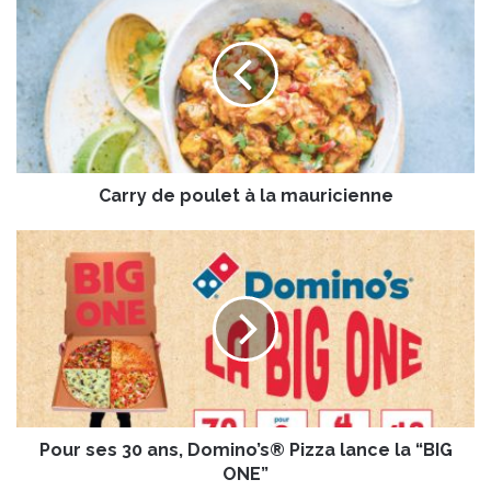
a
r
r
y
d
e
p
o
Carry de poulet à la mauricienne
u
l
e
P
t
o
à
u
l
r
a
s
m
e
a
s
u
3
r
0
i
Pour ses 30 ans, Domino’s® Pizza lance la “BIG
a
c
n
ONE”