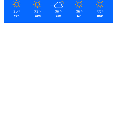
26
32
35
35
33
℃
℃
℃
℃
℃
ven
sam
dim
lun
mar