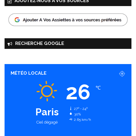
AJOUTEZ‑NOUS À VOS SOURCES
RECHERCHE GOOGLE
MÉTÉO LOCALE
26
℃
Paris
27º - 24º
30%
2.65 km/h
Ciel dégagé