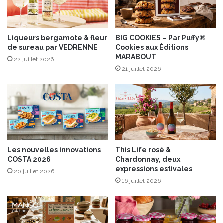
i
t
y
G
Liqueurs bergamote & fleur
BIG COOKIES – Par Puffy®
de sureau par VEDRENNE
Cookies aux Éditions
L
MARABOUT
E
22 juillet 2026
N
21 juillet 2026
M
O
R
A
Y
a
r
Les nouvelles innovations
This Life rosé &
r
COSTA 2026
Chardonnay, deux
i
expressions estivales
20 juillet 2026
v
16 juillet 2026
e
e
n
f