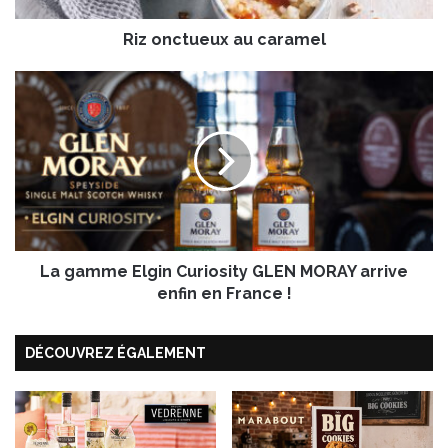
e
Riz onctueux au caramel
u
x
a
L
u
a
c
g
a
a
r
m
a
m
m
e
e
E
l
l
La gamme Elgin Curiosity GLEN MORAY arrive
g
i
enfin en France !
n
C
DÉCOUVREZ ÉGALEMENT
u
r
i
o
s