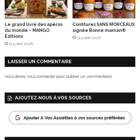
i
n
e
n
Le grand livre des apéros
Confitures SANS MORCEAUX
F
du monde – MANGO
signée Bonne maman®
r
Éditions
13 juillet 2026
a
15 juillet 2026
n
c
e
LAISSER UN COMMENTAIRE
!
Vous devez
vous connecter
pour publier un commentaire.
AJOUTEZ‑NOUS À VOS SOURCES