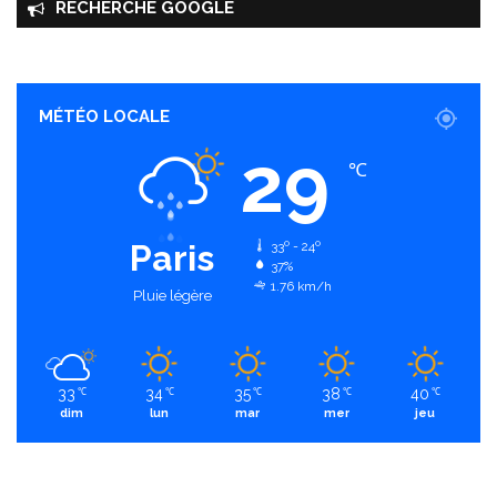
RECHERCHE GOOGLE
MÉTÉO LOCALE
29
℃
Paris
33º - 24º
37%
1.76 km/h
Pluie légère
33
34
35
38
40
℃
℃
℃
℃
℃
dim
lun
mar
mer
jeu