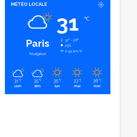
MÉTÉO LOCALE
31
℃
Paris
31º - 26º
25%
0.45 km/h
Nuageux
31
35
35
33
36
℃
℃
℃
℃
℃
sam
dim
lun
mar
mer