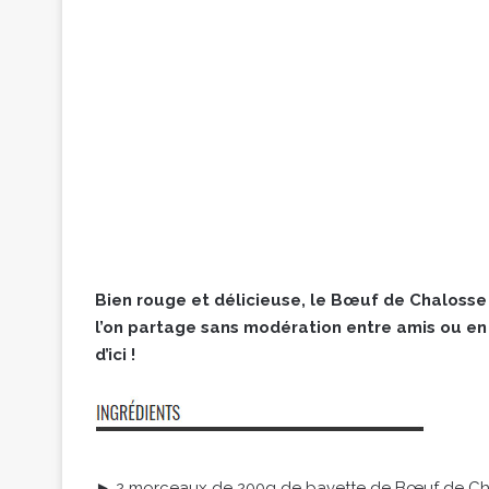
Bien rouge et délicieuse, le Bœuf de Chalos
l’on partage sans modération entre amis ou en 
d’ici !
► 2 morceaux de 200g de bavette de Bœuf de Ch