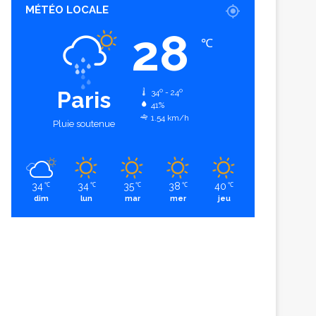
MÉTÉO LOCALE
28
℃
Paris
34º - 24º
41%
1.54 km/h
Pluie soutenue
34
34
35
38
40
℃
℃
℃
℃
℃
dim
lun
mar
mer
jeu