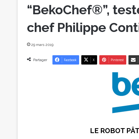
“BekoChef®”, test
chef Philippe Conti
29 mars 2019
Partager
Facebook
X
Pinterest
LE ROBOT PÂ