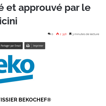
é et approuvé par le
cini
0
2 356
3 minutes de lecture
Partager par Email
Imprimer
TISSIER BEKOCHEF®