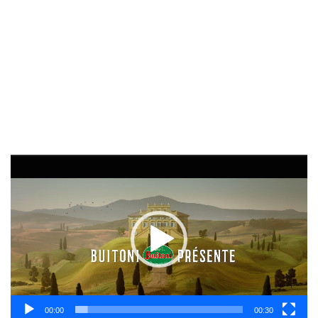
Lecteur
vidéo
00:00
00:30