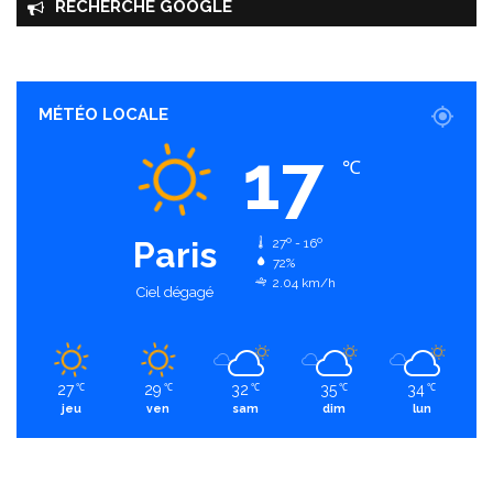
RECHERCHE GOOGLE
MÉTÉO LOCALE
17
℃
Paris
27º - 16º
72%
2.04 km/h
Ciel dégagé
27
29
32
35
34
℃
℃
℃
℃
℃
jeu
ven
sam
dim
lun