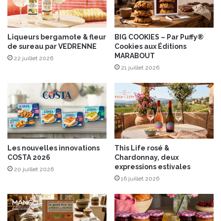
a
f
é
R
Liqueurs bergamote & fleur
BIG COOKIES – Par Puffy®
de sureau par VEDRENNE
Cookies aux Éditions
o
MARABOUT
y
22 juillet 2026
a
21 juillet 2026
l
”
d
u
3
1
j
Les nouvelles innovations
This Life rosé &
a
COSTA 2026
Chardonnay, deux
n
expressions estivales
20 juillet 2026
v
16 juillet 2026
i
e
r
a