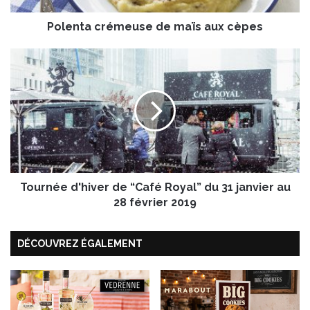
r
Polenta crémeuse de maïs aux cèpes
é
m
e
T
u
o
s
u
e
r
d
n
e
é
m
e
a
d
ï
'
s
Tournée d'hiver de “Café Royal” du 31 janvier au
h
a
i
28 février 2019
u
v
x
e
DÉCOUVREZ ÉGALEMENT
c
r
è
d
p
e
e
“
s
C