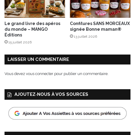
u
2
8
f
Le grand livre des apéros
Confitures SANS MORCEAUX
é
du monde – MANGO
signée Bonne maman®
v
Éditions
13 juillet 2026
r
15 juillet 2026
i
e
r
LAISSER UN COMMENTAIRE
2
0
Vous devez
vous connecter
pour publier un commentaire.
1
9
AJOUTEZ‑NOUS À VOS SOURCES