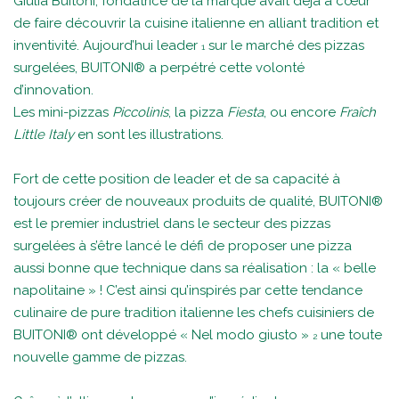
Giulia Buitoni, fondatrice de la marque avait déjà à cœur
de faire découvrir la cuisine italienne en alliant tradition et
inventivité. Aujourd’hui leader
sur le marché des pizzas
1
surgelées, BUITONI® a perpétré cette volonté
d’innovation.
Les mini-pizzas
Piccolinis
, la pizza
Fiesta
, ou encore
Fraîch
Little Italy
en sont les illustrations.
Fort de cette position de leader et de sa capacité à
toujours créer de nouveaux produits de qualité, BUITONI®
est le premier industriel dans le secteur des pizzas
surgelées à s’être lancé le défi de proposer une pizza
aussi bonne que technique dans sa réalisation : la « belle
napolitaine » ! C’est ainsi qu’inspirés par cette tendance
culinaire de pure tradition italienne les chefs cuisiniers de
BUITONI® ont développé « Nel modo giusto »
une toute
2
nouvelle gamme de pizzas.