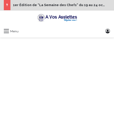
1er Édition de “La Semaine des Chefs” du 19 au 24 octobre 2026
S
Menu