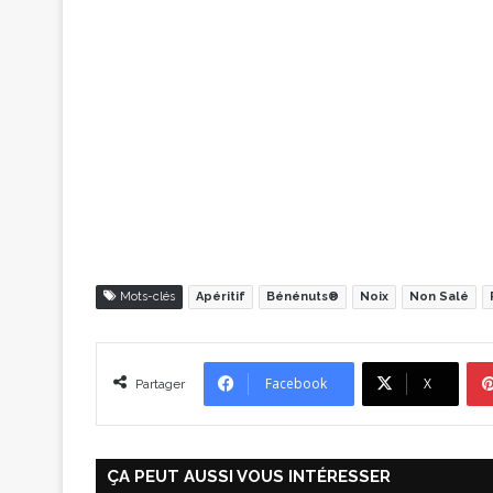
Mots-clés
Apéritif
Bénénuts®
Noix
Non Salé
Facebook
X
Partager
ÇA PEUT AUSSI VOUS INTÉRESSER