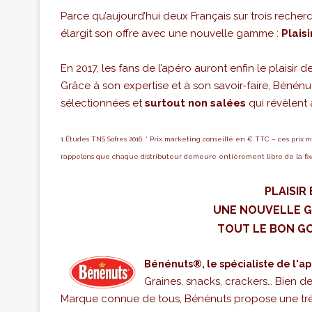
Parce qu’aujourd’hui deux Français sur trois recher
élargit son offre avec une nouvelle gamme :
Plaisi
En 2017, les fans de l’apéro auront enfin le plaisir
Grâce à son expertise et à son savoir-faire, Bénén
sélectionnées et
surtout non salées
qui révèlent 
1 Études TNS Sofres 2016. * Prix marketing conseillé en € TTC – ces prix 
rappelons que chaque distributeur demeure entièrement libre de la fixat
PLAISIR
UNE NOUVELLE 
TOUT LE BON GO
Bénénuts®, le spécialiste de l'apé
Graines, snacks, crackers… Bien d
Marque connue de tous, Bénénuts propose une très 