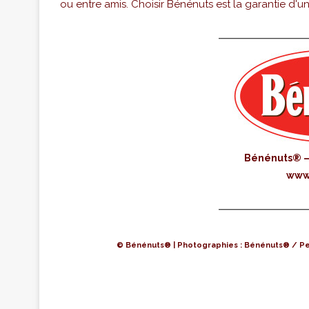
ou entre amis. Choisir Bénénuts est la garantie d'un
Bénénuts® – 
www.
© Bénénuts® | Photographies : Bénénuts® / Pe