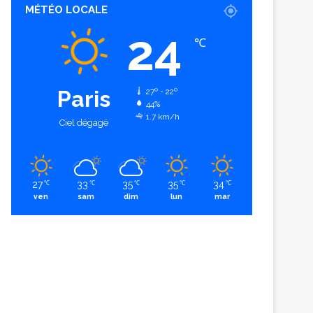
MÉTÉO LOCALE
24
℃
Paris
27º - 22º
44%
1.7 km/h
Ciel dégagé
27
33
35
35
34
℃
℃
℃
℃
℃
ven
sam
dim
lun
mar