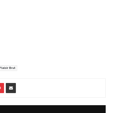
Plaisir Brut
Pinterest
Partager par Email