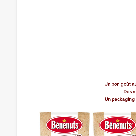
Un bon goût au
Des n
Un packaging t