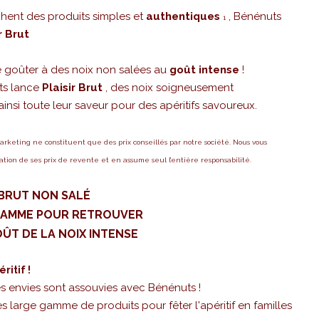
chent des produits simples et
authentiques
, Bénénuts
1
r Brut
 de goûter à des noix non salées au
goût intense
!
uts lance
Plaisir Brut
, des noix soigneusement
ainsi toute leur saveur pour des apéritifs savoureux.
marketing ne constituent que des prix conseillés par notre société. Nous vous
ion de ses prix de revente et en assume seul l’entière responsabilité.
 BRUT NON SALÉ
GAMME POUR RETROUVER
ÛT DE LA NOIX INTENSE
ritif !
es envies sont assouvies avec Bénénuts !
large gamme de produits pour fêter l'apéritif en familles