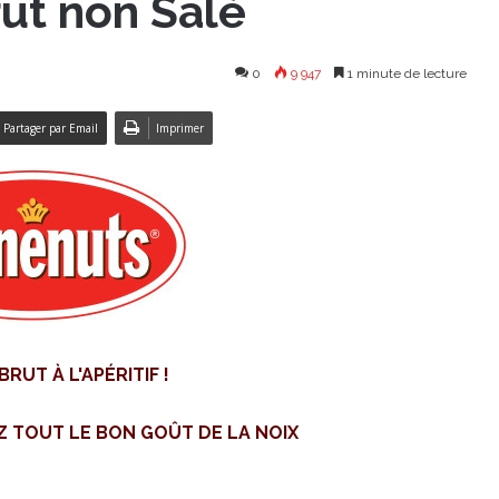
rut non Salé
0
9 947
1 minute de lecture
Partager par Email
Imprimer
BRUT À L'APÉRITIF !
Z TOUT LE BON GOÛT DE LA NOIX