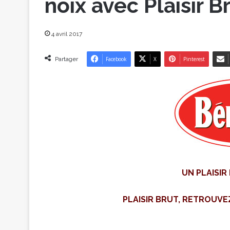
noix avec Plaisir B
4 avril 2017
Partager
Facebook
X
Pinterest
UN PLAISIR 
PLAISIR BRUT, RETROUVE