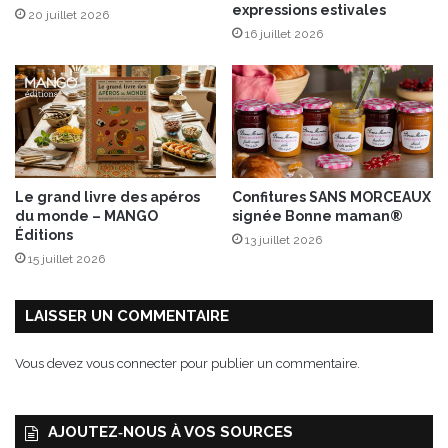
expressions estivales
20 juillet 2026
e
16 juillet 2026
n
t
d
e
n
o
s
p
Le grand livre des apéros
Confitures SANS MORCEAUX
e
du monde – MANGO
signée Bonne maman®
u
Éditions
13 juillet 2026
r
15 juillet 2026
s
p
a
LAISSER UN COMMENTAIRE
r
G
Vous devez
vous connecter
pour publier un commentaire.
i
l
R
AJOUTEZ‑NOUS À VOS SOURCES
i