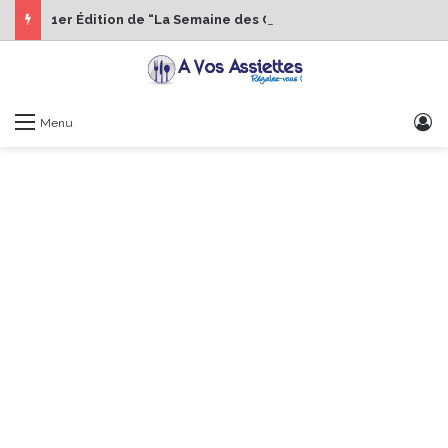
1er Édition de “La Semaine des Chefs” du 19 au 24 octobre 2026
S
Menu