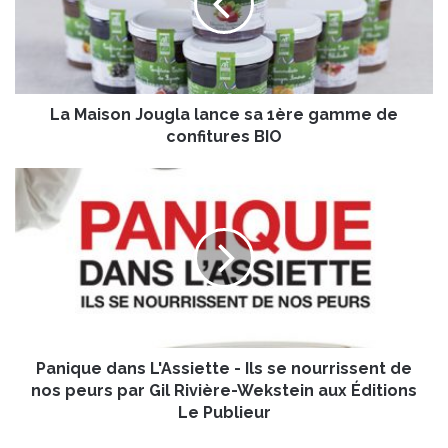
i
s
o
n
J
La Maison Jougla lance sa 1ère gamme de
o
u
confitures BIO
g
l
P
a
a
l
n
a
i
n
q
c
u
e
e
s
d
a
a
1
Panique dans L'Assiette - Ils se nourrissent de
n
è
s
nos peurs par Gil Rivière-Wekstein aux Éditions
r
L
Le Publieur
e
'