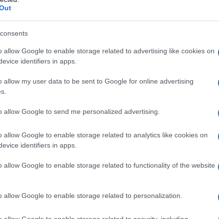
Out
le plus grand concours français de cuisine réservé aux
 millions de téléspectateurs. La saison 6 diffusée en 2015
consents
eurs par émission et a été la 2 ème émission la plus
o allow Google to enable storage related to advertising like cookies on
evice identifiers in apps.
e qualité et de sécurité de BIC et respecte la norme
o allow my user data to be sent to Google for online advertising
s.
to allow Google to send me personalized advertising.
 MEGALIGHTER™ TOP CHEF
OTRE CUISINE !
o allow Google to enable storage related to analytics like cookies on
ES SURFACES À PARTIR DE MARS 2016.
evice identifiers in apps.
ATIF : ENVIRON 4,40 EUROS.
o allow Google to enable storage related to functionality of the website
o allow Google to enable storage related to personalization.
o allow Google to enable storage related to security, including