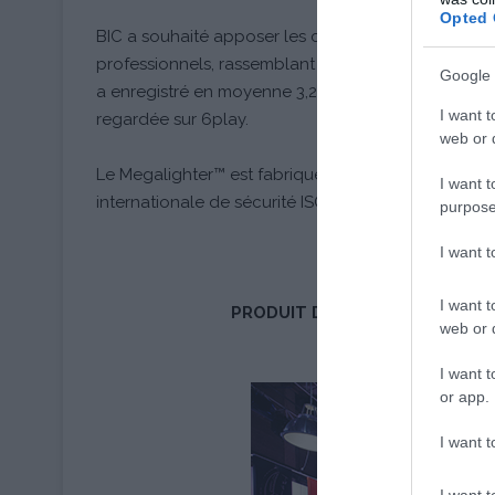
Opted 
BIC a souhaité apposer les couleurs de TOP CHEF, 
professionnels, rassemblant chaque année plusieurs
Google 
a enregistré en moyenne 3,2 millions de téléspectat
I want t
regardée sur 6play.
web or d
Le Megalighter™ est fabriqué selon les exigences d
I want t
internationale de sécurité ISO 22702.
purpose
I want 
RETROUVEZ BIC®
DANS V
I want t
PRODUIT DISPONIBLE EN GRAND
web or d
PRIX PUBLIC INDIC
I want t
or app.
I want t
I want t