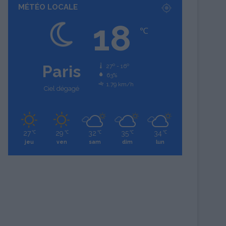
MÉTÉO LOCALE
18
℃
Paris
27º - 16º
63%
1.79 km/h
Ciel dégagé
27
29
32
35
34
℃
℃
℃
℃
℃
jeu
ven
sam
dim
lun