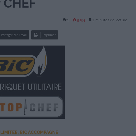
P CHEF
1
5 194
2 minutes de lecture
Partager par Email
Imprimer
 LIMITÉE, BIC ACCOMPAGNE