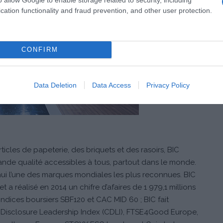
cation functionality and fraud prevention, and other user protection.
CONFIRM
Data Deletion
Data Access
Privacy Policy
cles de papeterie, des briquets et des rasoirs, BIC
ande qualité accessibles à tous, partout dans le monde.
hui l’une des marques mondiales les plus reconnues. BIC
a réalisé en 2014 un chifre d’afaires de 1 979,1 millions
 indices boursiers SBF120 et CAC MID 60 ; BIC fait
n Disclosure Leadership Index (CDLI), FTSE4Good Europe,