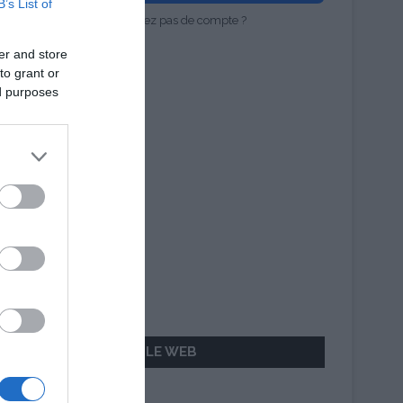
B’s List of
Vous n'avez pas de compte ?
er and store
to grant or
ed purposes
AILLEURS SUR LE WEB