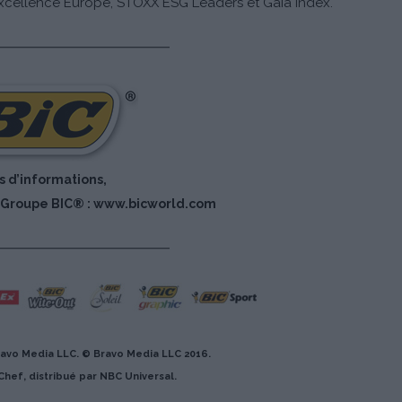
 Excellence Europe, STOXX ESG Leaders et Gaia Index.
s d’informations,
u Groupe BIC® :
www.bicworld.com
ravo Media LLC. © Bravo Media LLC 2016.
hef, distribué par NBC Universal.