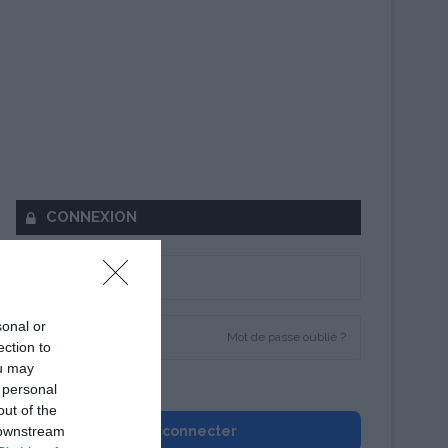
CONNEXION
sonal or
Mot de passe oublié ?
ection to
ou may
Se souvenir de moi
 personal
out of the
 downstream
Se connecter