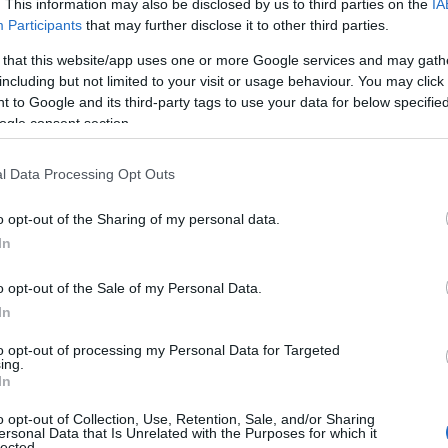
. This information may also be disclosed by us to third parties on the
IA
Participants
that may further disclose it to other third parties.
 that this website/app uses one or more Google services and may gath
including but not limited to your visit or usage behaviour. You may click 
 to Google and its third-party tags to use your data for below specifi
ogle consent section.
l Data Processing Opt Outs
o opt-out of the Sharing of my personal data.
In
de l’émission, le BIC ® Megalighter™ TOP CHEF est
o opt-out of the Sale of my Personal Data.
 de la cuisine. Doté d’une forme ergonomique
In
 en main, d'un bouton poussoir, d'un bec de 6 cm,
to opt-out of processing my Personal Data for Targeted
actable pour un rangement facile, le briquet BIC ®
ing.
mages faciles, confortables et sécurisés.
In
andé pour l’allumage des gazinières, des bougies, des
o opt-out of Collection, Use, Retention, Sale, and/or Sharing
ersonal Data that Is Unrelated with the Purposes for which it
lected.