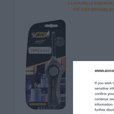
LA NOUVELLE SAISON DE
TOP CHEF DIFFUSÉE SU
www.avosa
If you wish 
sensitive in
confirm you
continue se
information 
further disc