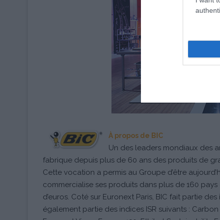
authenti
À propos de BIC
Un des leaders mondiaux des arti
fabrique depuis plus de 60 ans des produits de gr
Cette vocation a permis au Groupe d’être aujourd’
commercialise ses produits dans plus de 160 pays et 
d’euros. Coté sur Euronext Paris, BIC fait partie des
également partie des indices ISR suivants : Carbo