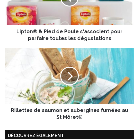
n
®
&
P
Lipton® & Pied de Poule s'associent pour
i
e
parfaire toutes les dégustations
d
d
R
e
i
P
l
o
l
u
e
l
t
e
t
s
e
'
s
a
Rillettes de saumon et aubergines fumées au
d
s
e
St Môret®
s
s
o
a
c
DÉCOUVREZ ÉGALEMENT
u