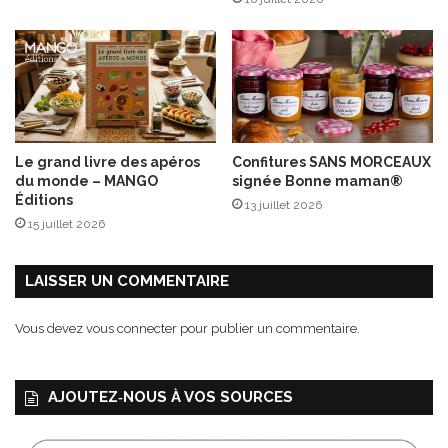
s
a
l
u
e
S
s
t
d
M
é
ô
g
r
u
e
Le grand livre des apéros
Confitures SANS MORCEAUX
s
t
du monde – MANGO
signée Bonne maman®
t
®
Éditions
13 juillet 2026
a
15 juillet 2026
t
i
o
LAISSER UN COMMENTAIRE
n
s
Vous devez
vous connecter
pour publier un commentaire.
AJOUTEZ‑NOUS À VOS SOURCES