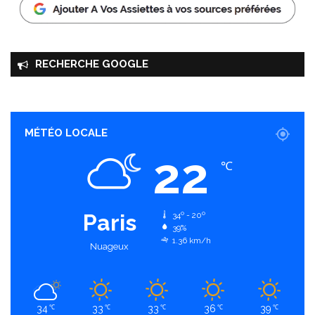
RECHERCHE GOOGLE
MÉTÉO LOCALE
22
℃
Paris
34º - 20º
39%
1.36 km/h
Nuageux
34
33
33
36
39
℃
℃
℃
℃
℃