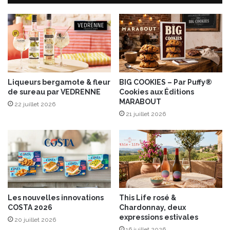
i
m
e
o
n
n
t
e
p
t
o
a
u
u
r
b
Liqueurs bergamote & fleur
BIG COOKIES – Par Puffy®
p
de sureau par VEDRENNE
Cookies aux Éditions
e
MARABOUT
a
r
22 juillet 2026
r
g
21 juillet 2026
f
i
a
n
i
e
r
s
e
f
t
u
o
m
Les nouvelles innovations
This Life rosé &
u
é
COSTA 2026
Chardonnay, deux
t
e
expressions estivales
20 juillet 2026
e
s
16 juillet 2026