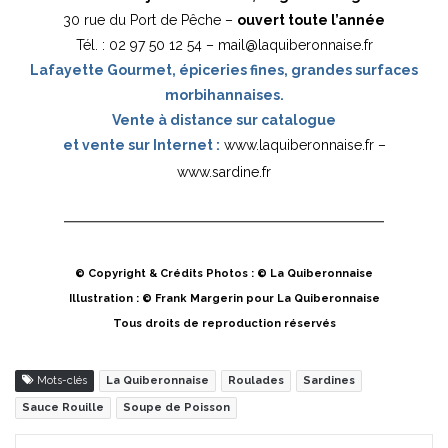
30 rue du Port de Pêche –
ouvert toute l’année
Tél. : 02 97 50 12 54 –
mail@laquiberonnaise.fr
Lafayette Gourmet, épiceries fines, grandes surfaces
morbihannaises.
Vente à distance sur catalogue
et vente sur Internet :
www.laquiberonnaise.fr
–
www.sardine.fr
© Copyright & Crédits Photos : © La Quiberonnaise
Illustration : © Frank Margerin pour La Quiberonnaise
Tous droits de reproduction réservés
Mots-clés
La Quiberonnaise
Roulades
Sardines
Sauce Rouille
Soupe de Poisson