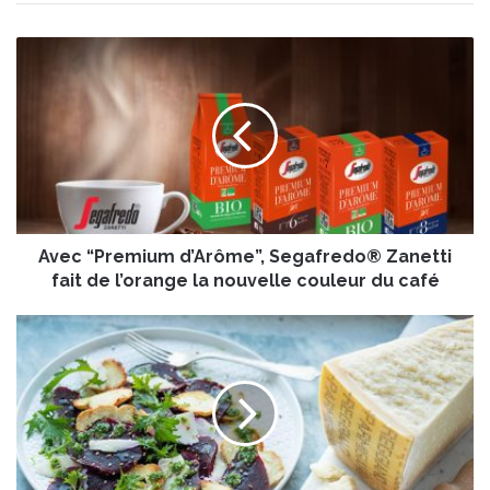
A
v
e
c
“
P
r
e
m
Avec “Premium d’Arôme”, Segafredo® Zanetti
i
u
fait de l’orange la nouvelle couleur du café
m
d
S
’
a
A
l
r
a
ô
d
m
e
e
d
”
e