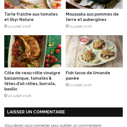
t
a
d
n
Tarte fraîche aux tomates
Moussaka aux pommes de
e
e
et Skyr Nature
terre et aubergines
l
t
’
22 juillet 2026
21 juillet 2026
s
o
a
r
u
a
c
n
e
g
a
e
u
l
x
Côte de veau rôtie vinaigre
Fish tacos de limande
a
h
balsamique, tomates &
panée
n
e
têtes d’ail rôties, burrata,
17 juillet 2026
o
r
basilic
u
b
20 juillet 2026
v
e
e
s
l
LAISSER UN COMMENTAIRE
l
e
Vous devez
vous connecter
pour publier un commentaire.