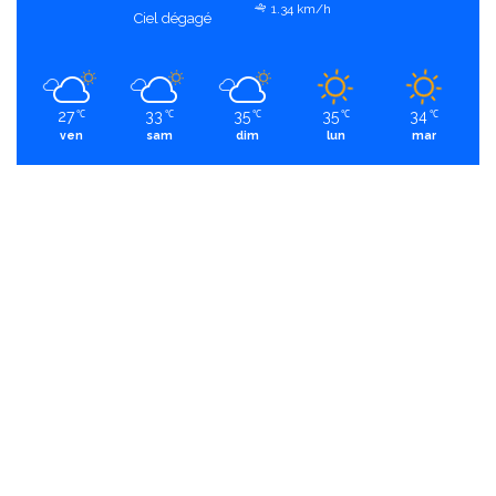
1.34 km/h
Ciel dégagé
27
33
35
35
34
℃
℃
℃
℃
℃
ven
sam
dim
lun
mar