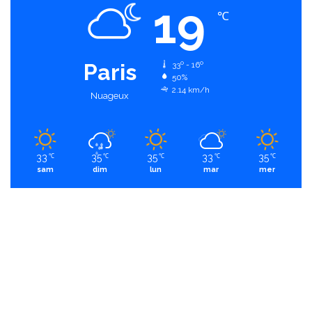
19
℃
Paris
33º - 16º
50%
2.14 km/h
Nuageux
33
35
35
33
35
℃
℃
℃
℃
℃
sam
dim
lun
mar
mer