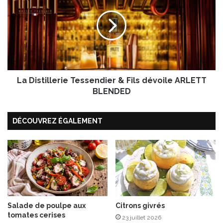
r
D
é
i
e
s
m
t
a
i
i
l
s
l
o
La Distillerie Tessendier & Fils dévoile ARLETT
e
n
r
BLENDED
i
e
DÉCOUVREZ ÉGALEMENT
T
e
s
s
e
n
d
i
e
Salade de poulpe aux
Citrons givrés
tomates cerises
r
23 juillet 2026