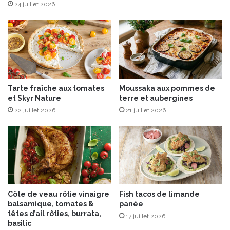
&
24 juillet 2026
F
i
l
s
d
é
v
Tarte fraîche aux tomates
Moussaka aux pommes de
o
et Skyr Nature
terre et aubergines
i
22 juillet 2026
21 juillet 2026
l
e
A
R
L
E
T
T
Côte de veau rôtie vinaigre
Fish tacos de limande
B
balsamique, tomates &
panée
L
têtes d’ail rôties, burrata,
17 juillet 2026
E
basilic
N