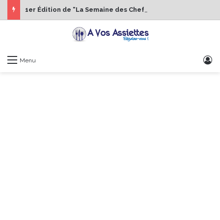
1er Édition de “La Semaine des Chefs” du 19 au 24 octobre 2026
S
Menu