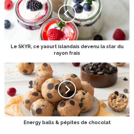
S
K
Y
R
,
c
e
Le SKYR, ce yaourt islandais devenu la star du
y
a
rayon frais
o
u
E
r
n
t
e
i
r
s
g
l
y
a
b
n
a
d
l
a
Energy balls & pépites de chocolat
l
i
s