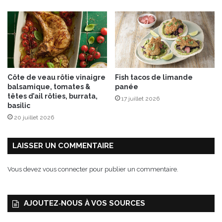
a
i
s
Côte de veau rôtie vinaigre
Fish tacos de limande
balsamique, tomates &
panée
têtes d’ail rôties, burrata,
17 juillet 2026
basilic
20 juillet 2026
LAISSER UN COMMENTAIRE
Vous devez
vous connecter
pour publier un commentaire.
AJOUTEZ‑NOUS À VOS SOURCES