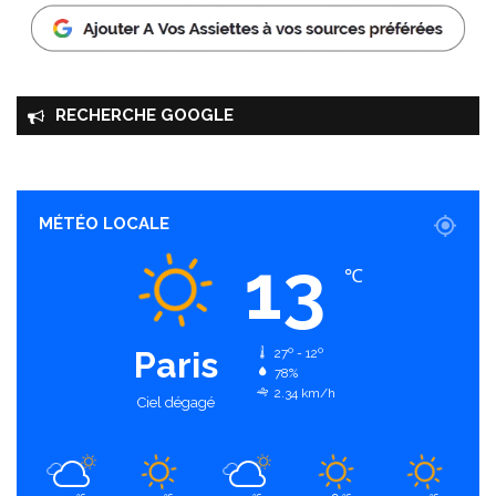
RECHERCHE GOOGLE
MÉTÉO LOCALE
13
℃
Paris
27º - 12º
78%
2.34 km/h
Ciel dégagé