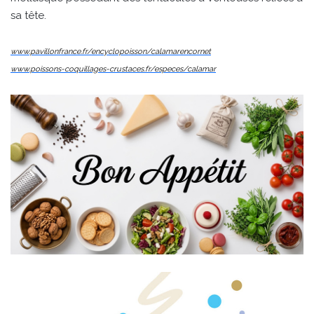
sa tête.
www.pavillonfrance.fr/encyclopoisson/calamarencornet
www.poissons-coquillages-crustaces.fr/especes/calamar