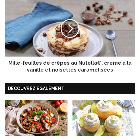
e
M
a
i
u
l
x
l
l
e
é
-
g
f
u
e
m
u
e
Mille-feuilles de crêpes au Nutella®, crème à la
i
s
l
vanille et noisettes caramélisées
l
e
DÉCOUVREZ ÉGALEMENT
s
d
e
c
r
ê
p
e