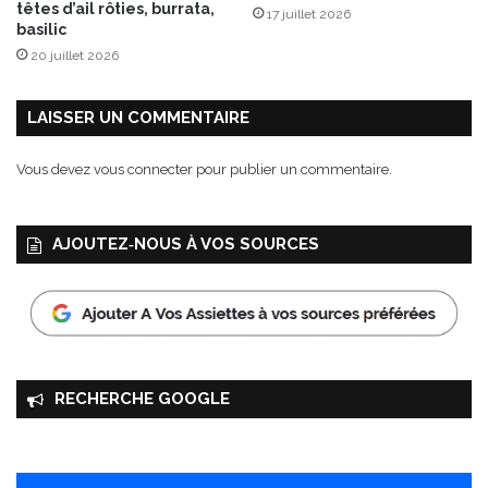
têtes d’ail rôties, burrata,
17 juillet 2026
n
basilic
i
20 juillet 2026
l
l
e
LAISSER UN COMMENTAIRE
e
t
Vous devez
vous connecter
pour publier un commentaire.
n
o
i
AJOUTEZ‑NOUS À VOS SOURCES
s
e
t
t
e
s
c
RECHERCHE GOOGLE
a
r
a
m