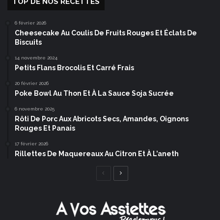
TOP DE NOS RECETTES
6 février 2026
Cheesecake Au Coulis De Fruits Rouges Et Éclats De
Biscuits
14 novembre 2024
Petits Flans Brocolis Et Carré Frais
20 février 2026
Poke Bowl Au Thon Et À La Sauce Soja Sucrée
6 novembre 2025
Rôti De Porc Aux Abricots Secs, Amandes, Oignons
Rouges Et Panais
17 février 2026
Rillettes De Maquereaux Au Citron Et À L’aneth
Page
Page
précédente
suivante