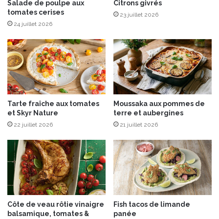
s
Salade de poulpe aux
Citrons givrés
tomates cerises
a
23 juillet 2026
u
24 juillet 2026
N
u
t
e
l
l
a
Tarte fraîche aux tomates
Moussaka aux pommes de
®
et Skyr Nature
terre et aubergines
,
22 juillet 2026
21 juillet 2026
c
r
è
m
e
à
l
a
Côte de veau rôtie vinaigre
Fish tacos de limande
v
balsamique, tomates &
panée
a