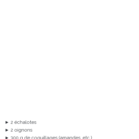
► 2 échalotes
► 2 oignons
► 300 g de coquillages (amandes, etc.)