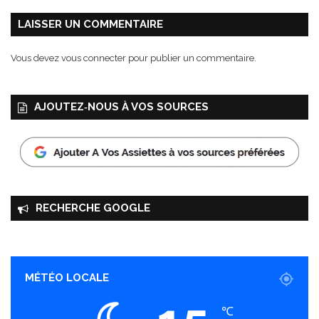
a
g
LAISSER UN COMMENTAIRE
l
i
Vous devez
vous connecter
pour publier un commentaire.
a
t
e
AJOUTEZ‑NOUS À VOS SOURCES
l
l
e
s
RECHERCHE GOOGLE
MÉTÉO LOCALE
℃