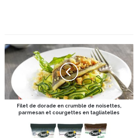
F
i
l
e
t
d
e
d
o
Filet de dorade en crumble de noisettes,
r
a
parmesan et courgettes en tagliatelles
d
e
L
e
a
n