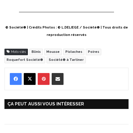
© Société® | Crédits Photos : © L.DELIEGE / Société® | Tous droits de
reproduction réservés
Mots-clés
Blinis
Mousse
Pistaches
Poires
Roquefort Société®
Société® à Tartiner
Pinterest
Partager par Email
ÇA PEUT AUSSI VOUS INTÉRESSER