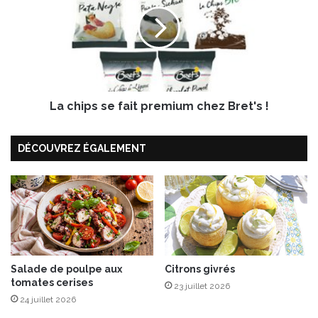
c
c
h
r
i
u
p
m
s
b
s
l
e
e
La chips se fait premium chez Bret's !
f
d
a
e
i
DÉCOUVREZ ÉGALEMENT
n
t
o
p
i
r
s
e
e
m
t
i
t
u
e
m
s
Salade de poulpe aux
Citrons givrés
c
tomates cerises
,
h
23 juillet 2026
p
e
24 juillet 2026
a
z