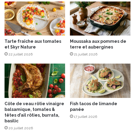
r
B
m
r
e
e
s
t
a
'
n
s
Tarte fraîche aux tomates
Moussaka aux pommes de
e
!
et Skyr Nature
terre et aubergines
t
22 juillet 2026
21 juillet 2026
c
o
u
r
g
e
t
t
Côte de veau rôtie vinaigre
Fish tacos de limande
e
balsamique, tomates &
panée
s
têtes d’ail rôties, burrata,
17 juillet 2026
e
basilic
n
20 juillet 2026
t