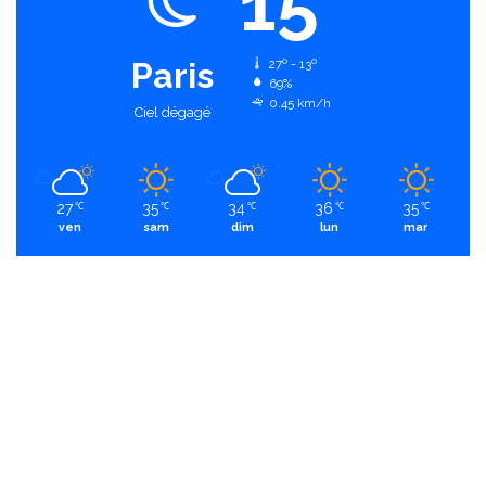
15
Paris
27º - 13º
69%
0.45 km/h
Ciel dégagé
27
35
34
36
35
℃
℃
℃
℃
℃
ven
sam
dim
lun
mar