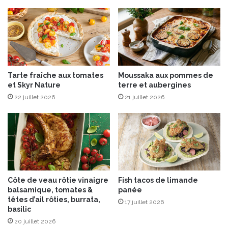
o
p
r
o
s
m
e
m
e
s
d
Tarte fraîche aux tomates
Moussaka aux pommes de
e
et Skyr Nature
terre et aubergines
t
22 juillet 2026
21 juillet 2026
e
r
r
e
a
u
x
o
Côte de veau rôtie vinaigre
Fish tacos de limande
i
balsamique, tomates &
panée
g
têtes d’ail rôties, burrata,
17 juillet 2026
n
basilic
o
20 juillet 2026
n