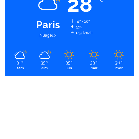
28
Paris
31º - 26º
35%
1.39 km/h
Nuageux
31
35
35
33
36
℃
℃
℃
℃
℃
sam
dim
lun
mar
mer