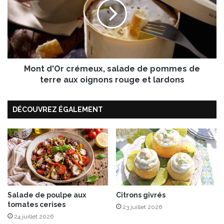
l
t
’
d
œ
'
i
O
l
r
à
c
l
Mont d'Or crémeux, salade de pommes de
r
a
é
terre aux oignons rouge et lardons
C
m
l
e
DÉCOUVREZ ÉGALEMENT
é
u
m
x
e
,
n
s
t
a
i
l
n
a
e
d
d
e
Salade de poulpe aux
Citrons givrés
tomates cerises
e
d
23 juillet 2026
C
e
24 juillet 2026