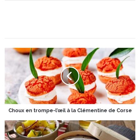
C
h
o
u
x
e
n
t
r
Choux en trompe-l’œil à la Clémentine de Corse
o
m
p
M
e
o
-
n