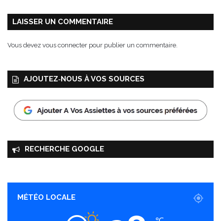
s
r
LAISSER UN COMMENTAIRE
o
u
Vous devez
vous connecter
pour publier un commentaire.
g
e
e
AJOUTEZ‑NOUS À VOS SOURCES
t
l
a
r
d
o
n
RECHERCHE GOOGLE
s
MÉTÉO LOCALE
℃