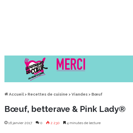
Accueil
>
Recettes de cuisine
>
Viandes
>
Bœuf
Bœuf, betterave & Pink Lady®
16 janvier 2017
0
2 230
4 minutes de lecture