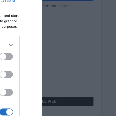
B’s List of
Vous n'avez pas de compte ?
er and store
to grant or
ed purposes
AILLEURS SUR LE WEB