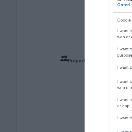
Opted 
Google 
I want t
web or d
I want t
purpose
Proportions pour 4 Personn
I want 
Temps de Cu
I want t
web or d
I want t
or app.
I want t
I want t