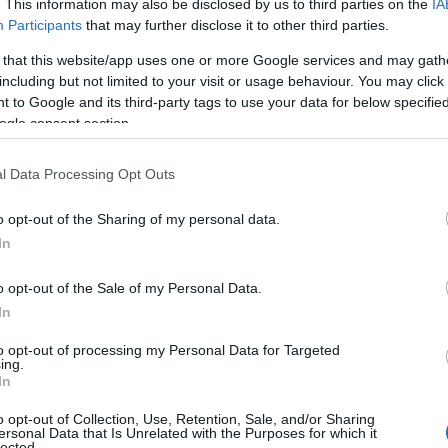
. This information may also be disclosed by us to third parties on the
IA
Participants
that may further disclose it to other third parties.
 that this website/app uses one or more Google services and may gath
including but not limited to your visit or usage behaviour. You may click 
 to Google and its third-party tags to use your data for below specifi
ogle consent section.
l Data Processing Opt Outs
o opt-out of the Sharing of my personal data.
In
o opt-out of the Sale of my Personal Data.
In
to opt-out of processing my Personal Data for Targeted
ing.
In
hoto : © Suzi Wan®
o opt-out of Collection, Use, Retention, Sale, and/or Sharing
ersonal Data that Is Unrelated with the Purposes for which it
lected.