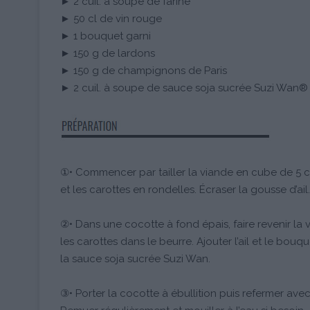
► 2 cuil. à soupe de farine
► 50 cl de vin rouge
► 1 bouquet garni
► 150 g de lardons
► 150 g de champignons de Paris
► 2 cuil. à soupe de sauce soja sucrée Suzi Wan®
①• Commencer par tailler la viande en cube de 5 c
et les carottes en rondelles. Écraser la gousse d’ail.
②• Dans une cocotte à fond épais, faire revenir la 
les carottes dans le beurre. Ajouter l’ail et le bouq
la sauce soja sucrée Suzi Wan.
③• Porter la cocotte à ébullition puis refermer avec