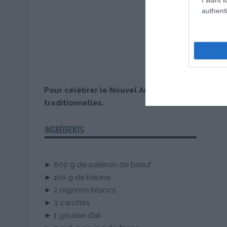
authenti
Pour célébrer le Nouvel An Chinois, Suzi Wan® 
traditionnelles.
► 600 g de paleron de bœuf
► 100 g de beurre
► 2 oignons blancs
► 3 carottes
► 1 gousse d’ail