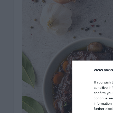
www.avosa
If you wish 
sensitive in
confirm you
continue se
information 
further disc