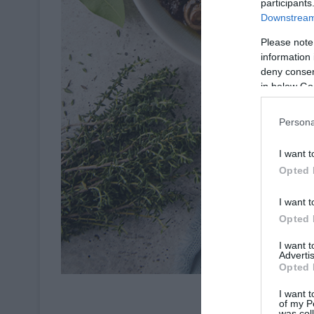
participants
Downstream 
Please note
information 
deny consent
in below Go
Persona
I want t
Opted 
I want t
Opted 
I want 
Advertis
Opted 
Crédit P
I want t
of my P
was col