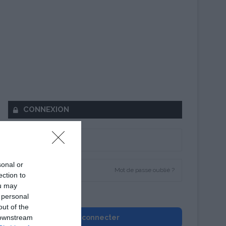
CONNEXION
sonal or
Mot de passe oublié ?
ection to
ou may
Se souvenir de moi
 personal
out of the
 downstream
Se connecter