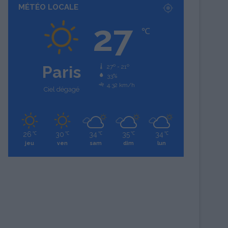
MÉTÉO LOCALE
27
℃
Paris
27º - 21º
33%
4.32 km/h
Ciel dégagé
26
30
34
35
34
℃
℃
℃
℃
℃
jeu
ven
sam
dim
lun