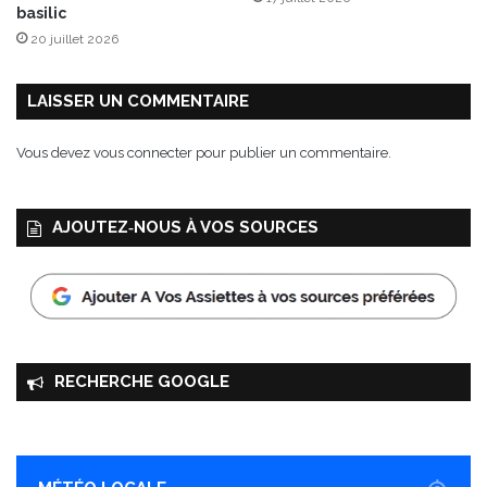
C
basilic
o
20 juillet 2026
r
s
e
LAISSER UN COMMENTAIRE
d
u
Vous devez
vous connecter
pour publier un commentaire.
D
o
m
AJOUTEZ‑NOUS À VOS SOURCES
a
i
n
e
d
e
L
RECHERCHE GOOGLE
E
O
S
,
f