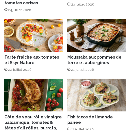
tomates cerises
f
23 juillet 2026
i
24 juillet 2026
t
u
r
e
d
e
c
Tarte fraîche aux tomates
Moussaka aux pommes de
l
et Skyr Nature
terre et aubergines
é
22 juillet 2026
21 juillet 2026
m
e
n
t
i
n
e
s
Côte de veau rôtie vinaigre
Fish tacos de limande
d
balsamique, tomates &
panée
e
têtes d’ail rôties, burrata,
17 juillet 2026