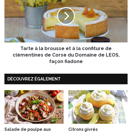
n
r
d
t
e
e
N
à
o
l
r
a
v
b
è
Tarte à la brousse et à la confiture de
r
g
o
clémentines de Corse du Domaine de LEOS,
e
u
façon fiadone
s
s
DÉCOUVREZ ÉGALEMENT
e
e
t
à
l
a
c
o
n
Salade de poulpe aux
Citrons givrés