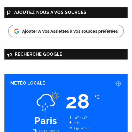
AJOUTEZ‑NOUS À VOS SOURCES
RECHERCHE GOOGLE
MÉTÉO LOCALE
28
℃
Paris
34º - 24º
41%
1.54 km/h
Pluie soutenue