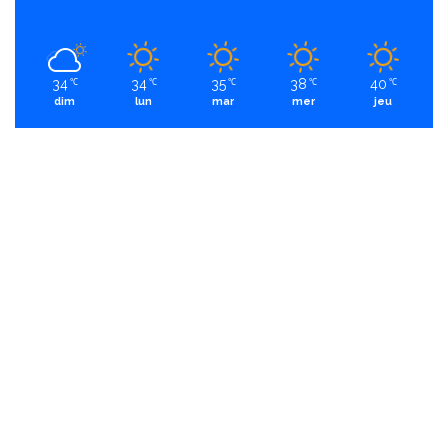
34
34
35
38
40
℃
℃
℃
℃
℃
dim
lun
mar
mer
jeu