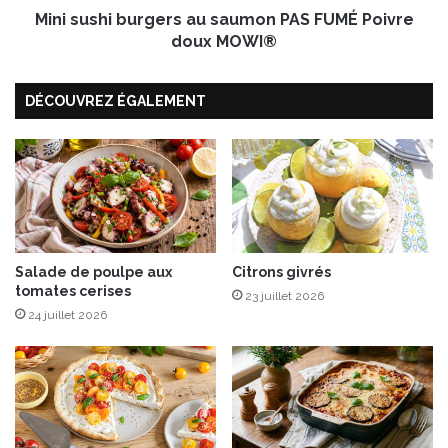
h
Mini sushi burgers au saumon PAS FUMÉ Poivre
b
a
u
doux MOWI®
r
r
m
g
DÉCOUVREZ ÉGALEMENT
a
e
,
r
M
s
A
a
N
u
G
s
O
a
É
u
d
m
Salade de poulpe aux
Citrons givrés
tomates cerises
i
o
23 juillet 2026
t
n
24 juillet 2026
i
P
o
A
n
S
s
F
U
M