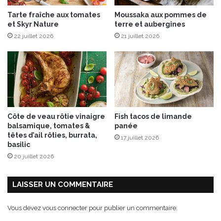
É
Tarte fraîche aux tomates
Moussaka aux pommes de
P
et Skyr Nature
terre et aubergines
o
22 juillet 2026
21 juillet 2026
i
v
r
e
d
o
u
x
Côte de veau rôtie vinaigre
Fish tacos de limande
M
balsamique, tomates &
panée
O
têtes d’ail rôties, burrata,
17 juillet 2026
W
basilic
I
20 juillet 2026
®
LAISSER UN COMMENTAIRE
Vous devez
vous connecter
pour publier un commentaire.