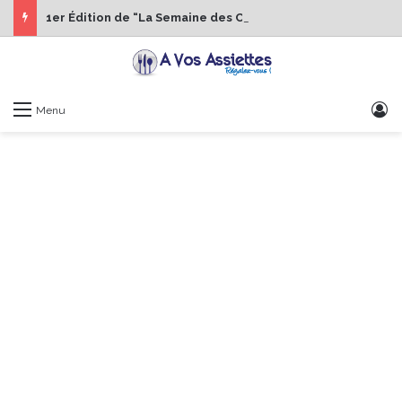
1er Édition de “La Semaine des Chefs” du 19 au 24 octobre 2026
S
Menu