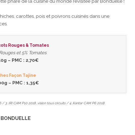
ette phare de la cuisine du monde revisitée par Bonduelle !
hiches, carottes, pois et poivrons cuisinés dans une
ces.
cots Rouges & Tomates
 Rouges et 5% Tomates
50g – PMC : 2,70€
ches Façon Tajine
00g – PMC : 1,35€
 / 3. IRI CAM P10 2018, vision tous circuits / 4. Kantar CAM P6 2018
S BONDUELLE