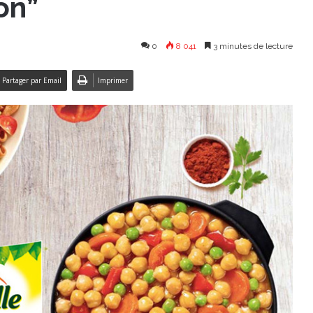
on”
0
8 041
3 minutes de lecture
Partager par Email
Imprimer