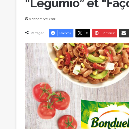
“Légumiô” et “Faç
6 décembre 2018
Partager
Facebook
X
Pinterest