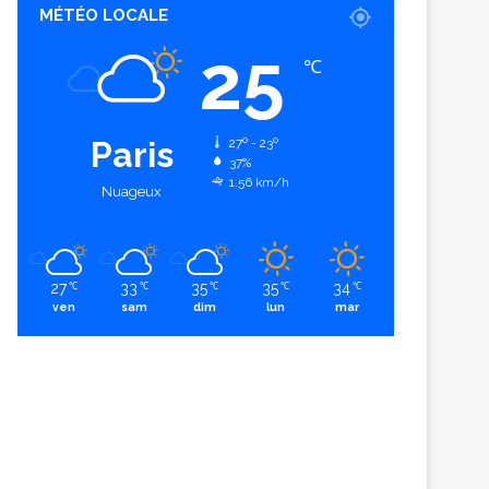
MÉTÉO LOCALE
25
℃
Paris
27º - 23º
37%
1.56 km/h
Nuageux
27
33
35
35
34
℃
℃
℃
℃
℃
ven
sam
dim
lun
mar