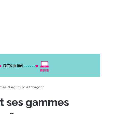
mes “Légumiô” et “Façon”
it ses gammes