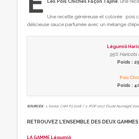
E
Les Pois Chiches Façon Tajine
, une rec
Une recette généreuse et colorée : pois c
délicieuse sauce parfumée avec un mélange d'épi
Légumiô Hari
95% Haricots
Poids : 2
Pois Chi
Poids : 4
SOURCES
: 1. Kantar CAM P3 2018 / 2. IFOP 2017, Etude Numsight 2016
RETROUVEZ L'ENSEMBLE DES DEUX GAMME
LA GAMME Légumiô