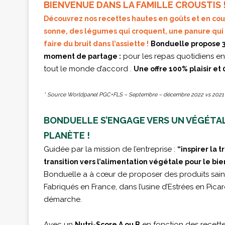
BIENVENUE DANS LA FAMILLE CROUSTIS 
Découvrez nos recettes hautes en goûts et en coul
sonne, des légumes qui croquent, une panure qui c
faire du bruit dans l’assiette !
Bonduelle propose 
pour les repas quotidiens en f
moment de partage :
tout le monde d’accord .
Une offre 100% plaisir et 
* Source Worldpanel PGC+FLS – Septembre – décembre 2022 vs 2021
BONDUELLE S’ENGAGE VERS UN VÉGÉTA
PLANÈTE !
Guidée par la mission de l’entreprise :
“inspirer la 
transition vers l’alimentation végétale pour le b
Bonduelle a à cœur de proposer des produits sains
Fabriqués en France, dans l’usine d’Estrées en Pica
démarche.
Avec un
en fonction des recette
Nutri-Score A ou B