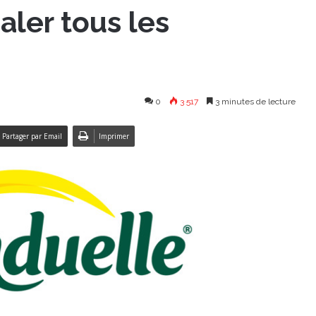
aler tous les
0
3 517
3 minutes de lecture
Partager par Email
Imprimer