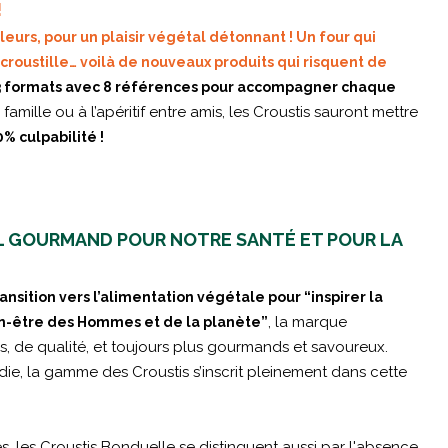
!
eurs, pour un plaisir végétal détonnant ! Un four qui
roustille… voilà de nouveaux produits qui risquent de
3 formats avec 8 références pour accompagner chaque
amille ou à l’apéritif entre amis, les Croustis sauront mettre
0% culpabilité !
L GOURMAND POUR NOTRE SANTÉ ET POUR LA
transition vers l’alimentation végétale pour “inspirer la
, la marque
ien-être des Hommes et de la planète”
, de qualité, et toujours plus gourmands et savoureux.
rdie, la gamme des Croustis s’inscrit pleinement dans cette
s, les Croustis Bonduelle se distinguent aussi par l'absence