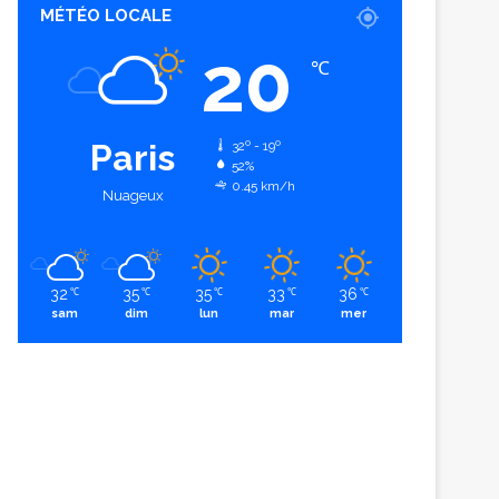
MÉTÉO LOCALE
20
℃
Paris
32º - 19º
52%
0.45 km/h
Nuageux
32
35
35
33
36
℃
℃
℃
℃
℃
sam
dim
lun
mar
mer