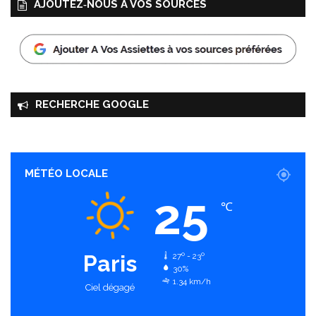
AJOUTEZ‑NOUS À VOS SOURCES
RECHERCHE GOOGLE
MÉTÉO LOCALE
25
℃
Paris
27º - 23º
30%
1.34 km/h
Ciel dégagé