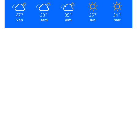
27
33
35
35
34
℃
℃
℃
℃
℃
ven
sam
dim
lun
mar