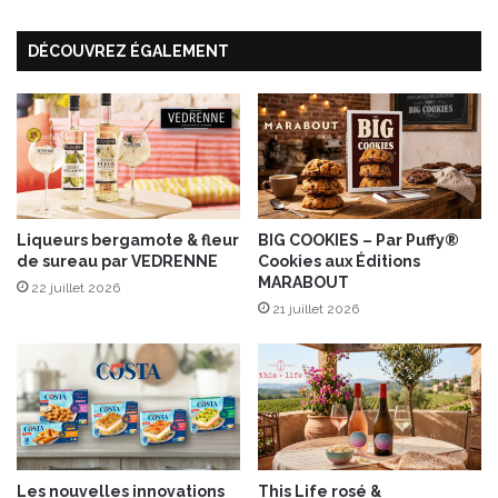
“
G
DÉCOUVREZ ÉGALEMENT
o
u
r
m
a
n
d
i
s
Liqueurs bergamote & fleur
BIG COOKIES – Par Puffy®
de sureau par VEDRENNE
Cookies aux Éditions
e
MARABOUT
E
22 juillet 2026
s
21 juillet 2026
t
i
v
a
l
”
d
Les nouvelles innovations
This Life rosé &
e