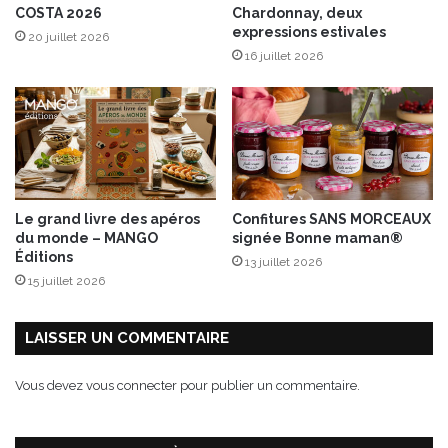
COSTA 2026
Chardonnay, deux
B
expressions estivales
20 juillet 2026
o
16 juillet 2026
n
n
e
M
a
m
a
n
Le grand livre des apéros
Confitures SANS MORCEAUX
®
du monde – MANGO
signée Bonne maman®
Éditions
13 juillet 2026
15 juillet 2026
LAISSER UN COMMENTAIRE
Vous devez
vous connecter
pour publier un commentaire.