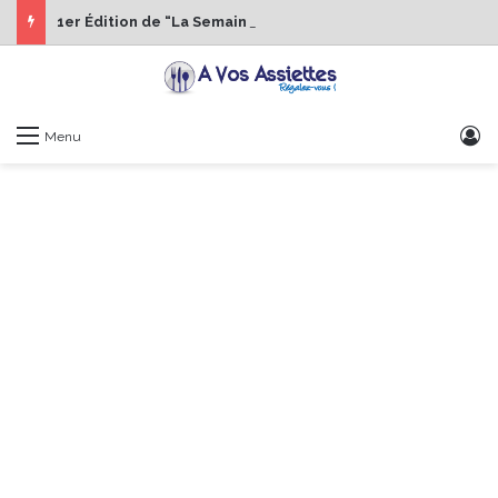
1er Édition de “La Semaine des Chefs” du 19 au 24 octobre 2026
S
Menu