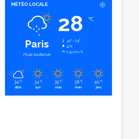
MÉTÉO LOCALE
28
℃
Paris
34º - 24º
41%
1.54 km/h
Pluie soutenue
34
34
35
38
40
℃
℃
℃
℃
℃
dim
lun
mar
mer
jeu