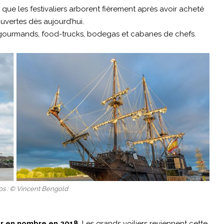
 que les festivaliers arborent fièrement après avoir acheté
uvertes dès aujourd’hui.
s gourmands, food-trucks, bodegas et cabanes de chefs.
os : © Vincent Bengold
rer en nombre en 2018
. Les grands voiliers reviennent cette