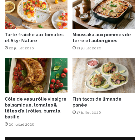
e
c
u
i
s
Tarte fraîche aux tomates
Moussaka aux pommes de
s
et Skyr Nature
terre et aubergines
o
22 juillet 2026
21 juillet 2026
n
2
e
n
1
Côte de veau rôtie vinaigre
Fish tacos de limande
balsamique, tomates &
panée
têtes d’ail rôties, burrata,
17 juillet 2026
basilic
20 juillet 2026