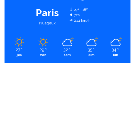
Paris
27º - 18º
71%
2.41 km/h
Nuageux
27
29
32
35
34
℃
℃
℃
℃
℃
jeu
ven
sam
dim
lun