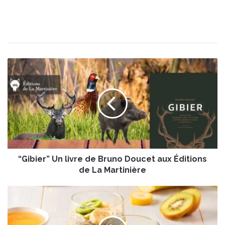
“
G
i
b
i
e
r
”
U
“Gibier” Un livre de Bruno Doucet aux Éditions
n
l
de La Martinière
i
v
C
r
h
e
i
d
a