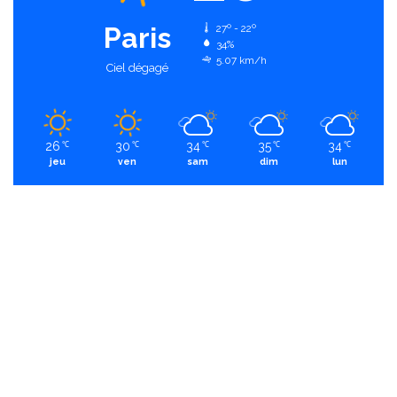
Paris
27º - 22º
34%
5.07 km/h
Ciel dégagé
26
30
34
35
34
℃
℃
℃
℃
℃
jeu
ven
sam
dim
lun