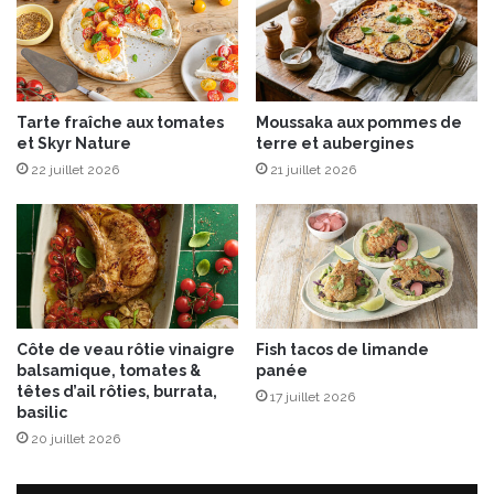
n
l
s
a
d
b
e
a
L
n
Tarte fraîche aux tomates
Moussaka aux pommes de
a
a
et Skyr Nature
terre et aubergines
M
n
22 juillet 2026
21 juillet 2026
a
e
r
t
i
n
i
è
r
Côte de veau rôtie vinaigre
Fish tacos de limande
e
balsamique, tomates &
panée
têtes d’ail rôties, burrata,
17 juillet 2026
basilic
20 juillet 2026