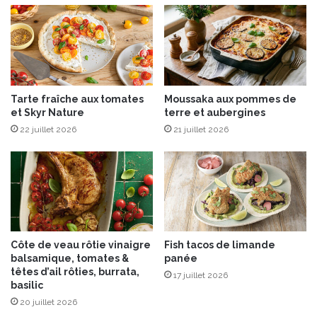
u
J
m
o
é
s
e
p
h
Tarte fraîche aux tomates
Moussaka aux pommes de
C
et Skyr Nature
terre et aubergines
a
22 juillet 2026
21 juillet 2026
r
t
r
o
n
2
0
1
Côte de veau rôtie vinaigre
Fish tacos de limande
7
balsamique, tomates &
panée
e
têtes d’ail rôties, burrata,
17 juillet 2026
s
basilic
t
20 juillet 2026
a