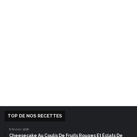
TOP DE NOS RECETTES
6 février 2026
Cheesecake Au Coulis De Fruits Rouges Et Éclats De