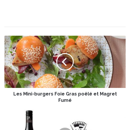
L
e
s
M
i
n
i
-
b
Les Mini-burgers Foie Gras poêlé et Magret
u
r
Fumé
g
e
L
r
a
s
C