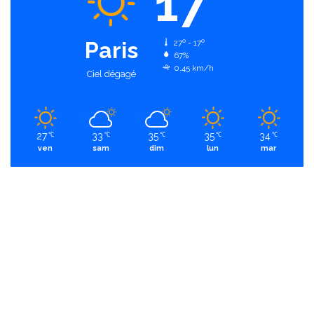
17
Paris
27º - 17º
67%
0.45 km/h
Ciel dégagé
27
33
35
35
34
℃
℃
℃
℃
℃
ven
sam
dim
lun
mar