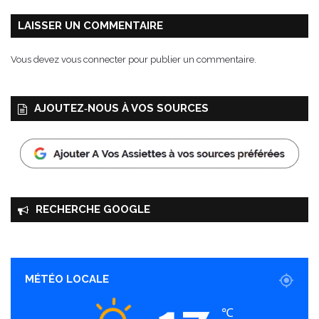
r
r
LAISSER UN COMMENTAIRE
i
v
Vous devez
vous connecter
pour publier un commentaire.
é
e
!
AJOUTEZ‑NOUS À VOS SOURCES
RECHERCHE GOOGLE
MÉTÉO LOCALE
℃