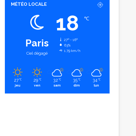
MÉTÉO LOCALE
18
℃
Paris
27º - 16º
63%
1.79 km/h
Ciel dégagé
27
29
32
35
34
℃
℃
℃
℃
℃
jeu
ven
sam
dim
lun