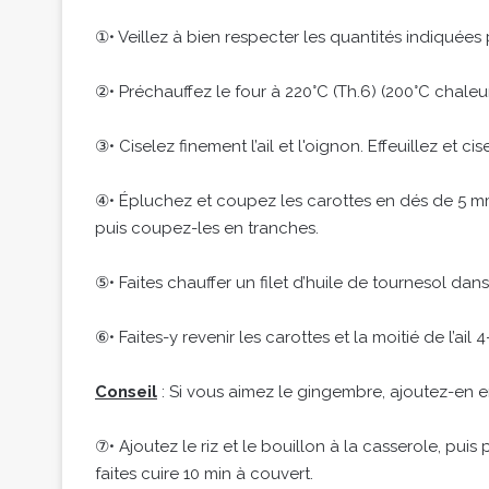
①• Veillez à bien respecter les quantités indiquées 
②• Préchauffez le four à 220°C (Th.6) (200°C chaleu
③• Ciselez finement l’ail et l'oignon. Effeuillez et ci
④• Épluchez et coupez les carottes en dés de 5 mm
puis coupez-les en tranches.
⑤• Faites chauffer un filet d’huile de tournesol dan
⑥• Faites-y revenir les carottes et la moitié de l’ai
Conseil
: Si vous aimez le gingembre, ajoutez-en en
⑦• Ajoutez le riz et le bouillon à la casserole, puis
faites cuire 10 min à couvert.