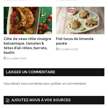
u
c
r
e
s
!
Côte de veau rôtie vinaigre
Fish tacos de limande
balsamique, tomates &
panée
têtes d’ail rôties, burrata,
17 juillet 2026
basilic
20 juillet 2026
LAISSER UN COMMENTAIRE
Vous devez
vous connecter
pour publier un commentaire.
AJOUTEZ‑NOUS À VOS SOURCES