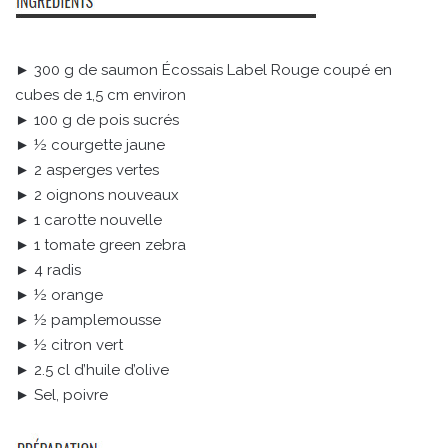
► 300 g de saumon Écossais Label Rouge coupé en
cubes de 1,5 cm environ
► 100 g de pois sucrés
► ½ courgette jaune
► 2 asperges vertes
► 2 oignons nouveaux
► 1 carotte nouvelle
► 1 tomate green zebra
► 4 radis
► ½ orange
► ½ pamplemousse
► ½ citron vert
► 2.5 cl d’huile d’olive
► Sel, poivre