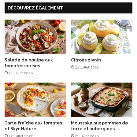
i
s
DÉCOUVREZ ÉGALEMENT
n
e
i
n
d
i
v
i
d
Salade de poulpe aux
Citrons givrés
tomates cerises
u
23 juillet 2026
e
24 juillet 2026
l
l
e
-
3
0
%
Tarte fraîche aux tomates
Moussaka aux pommes de
d
et Skyr Nature
terre et aubergines
e
22 juillet 2026
21 juillet 2026
s