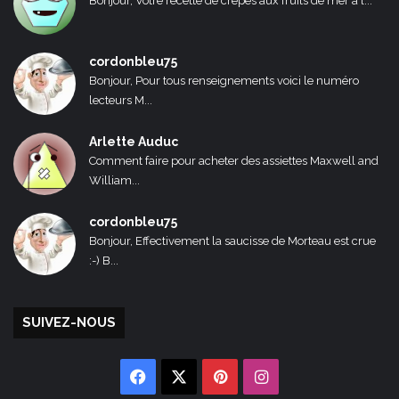
Bonjour, Votre recette de crêpes aux fruits de mer a l...
cordonbleu75
Bonjour, Pour tous renseignements voici le numéro
lecteurs M...
Arlette Auduc
Comment faire pour acheter des assiettes Maxwell and
William...
cordonbleu75
Bonjour, Effectivement la saucisse de Morteau est crue
:-) B...
SUIVEZ-NOUS
Facebook
X
Pinterest
Instagram