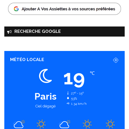
RECHERCHE GOOGLE
MÉTÉO LOCALE
19
℃
Paris
27º - 15º
53%
1.34 km/h
Ciel dégagé