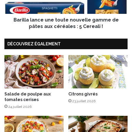
a
l
a
Barilla lance une toute nouvelle gamme de
n
c
pâtes aux céréales : 5 Cereali !
e
u
DÉCOUVREZ ÉGALEMENT
n
e
t
o
u
t
e
n
o
Salade de poulpe aux
Citrons givrés
tomates cerises
u
23 juillet 2026
v
24 juillet 2026
e
l
l
e