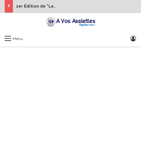
1er Édition de “La Semaine des Chefs” du 19 au 24 octobre 2026
S
Menu