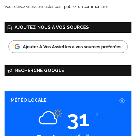
e
Vous devez
vous connecter
pour publier un commentaire.
s
:
5
AJOUTEZ‑NOUS À VOS SOURCES
C
e
r
e
a
l
i
RECHERCHE GOOGLE
!
MÉTÉO LOCALE
31
℃
32º - 26º