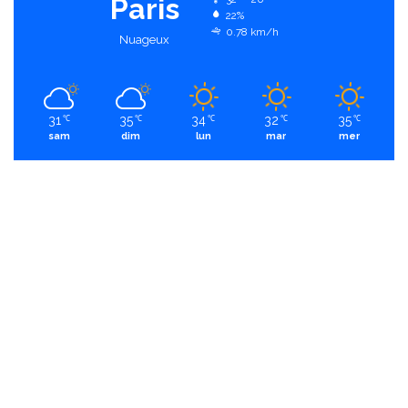
Paris
22%
0.78 km/h
Nuageux
31
35
34
32
35
℃
℃
℃
℃
℃
sam
dim
lun
mar
mer