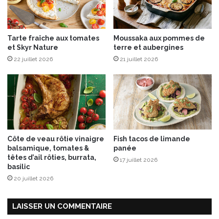
g
a
m
Tarte fraîche aux tomates
Moussaka aux pommes de
m
et Skyr Nature
terre et aubergines
e
22 juillet 2026
21 juillet 2026
d
e
p
â
t
e
s
a
Côte de veau rôtie vinaigre
Fish tacos de limande
u
balsamique, tomates &
panée
x
têtes d’ail rôties, burrata,
17 juillet 2026
c
basilic
é
20 juillet 2026
r
é
a
LAISSER UN COMMENTAIRE
l