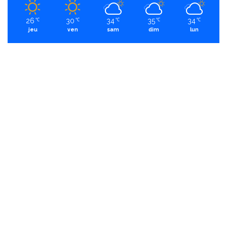
26
30
34
35
34
℃
℃
℃
℃
℃
jeu
ven
sam
dim
lun