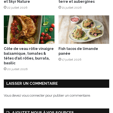
et Skyr Nature
terre et aubergines
a
22 juillet 2026
21 juillet 2026
n
d
e
s
p
â
t
e
Côte de veau rôtie vinaigre
Fish tacos de limande
s
balsamique, tomates &
panée
B
têtes d’ail rôties, burrata,
17 juillet 2026
i
basilic
o
20 juillet 2026
,
f
a
LAISSER UN COMMENTAIRE
b
r
Vous devez
vous connecter
pour publier un commentaire.
i
q
u
AJOUTEZ‑NOUS À VOS SOURCES