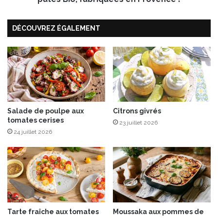
l
e
DÉCOUVREZ ÉGALEMENT
s
d
é
l
i
c
i
e
u
Salade de poulpe aux
Citrons givrés
tomates cerises
s
23 juillet 2026
e
24 juillet 2026
s
e
t
g
o
u
r
Tarte fraîche aux tomates
Moussaka aux pommes de
m