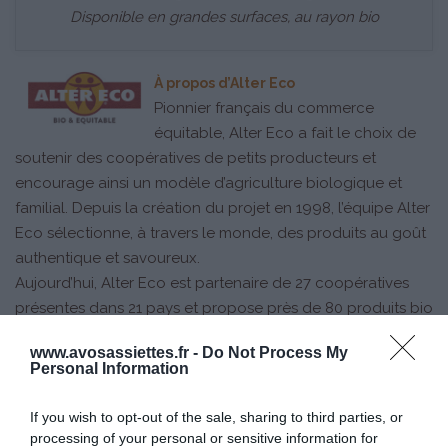
Disponible en grandes surfaces, au rayon bio
À propos d’Alter Eco
Pionnier français du commerce
équitable, Alter Eco a fait le choix de
soutenir des coopératives de petits producteurs et
encourage ainsi un modèle d’agriculture biologique et
familial. Depuis la création du projet en 1998, l’équipe Alter
Eco sélectionne, à travers le monde, des produits au goût
authentique et savoureux.
Aujourd’hui, Alter Eco est partenaire de 27 coopératives
présentes dans 21 pays et propose près de 80 produits bio
et équitables distribués dans 7000 points de vente en
www.avosassiettes.fr -
Do Not Process My
France.
Personal Information
If you wish to opt-out of the sale, sharing to third parties, or
processing of your personal or sensitive information for