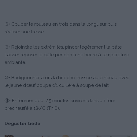
⑧• Couper le rouleau en trois dans la longueur puis
réaliser une tresse.
⑨• Rejoindre les extrémités, pincer légèrement la pâte.
Laisser reposer la pâte pendant une heure à température
ambiante.
⑩• Badigeonner alors la brioche tressée au pinceau avec
le jaune d’œuf coupé d’1 cuillère à soupe de lait.
⑪• Enfourner pour 25 minutes environ dans un four
préchauffé à 180°C (Th.6).
Déguster tiède.