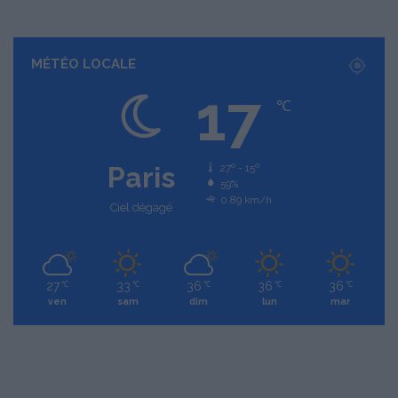
MÉTÉO LOCALE
17
℃
Paris
27º - 15º
59%
0.89 km/h
Ciel dégagé
27
33
36
36
36
℃
℃
℃
℃
℃
ven
sam
dim
lun
mar