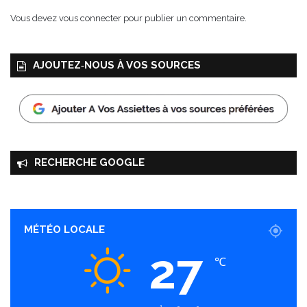
a
Vous devez
vous connecter
pour publier un commentaire.
i
n
e
AJOUTEZ‑NOUS À VOS SOURCES
A
O
P
RECHERCHE GOOGLE
MÉTÉO LOCALE
27
℃