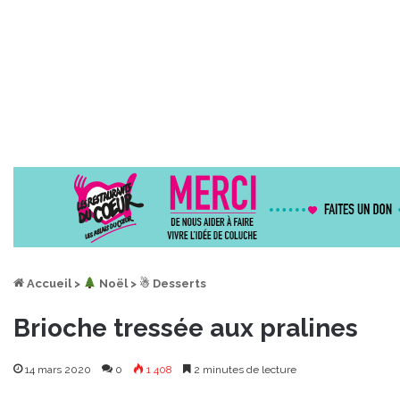
Accueil
>
︎ Noël
>
☃ Desserts
Brioche tressée aux pralines
14 mars 2020
0
1 408
2 minutes de lecture