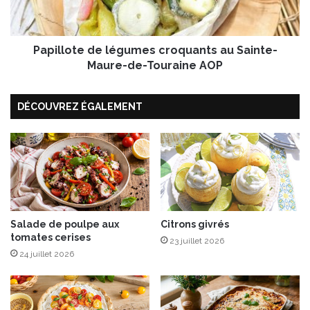
e
o
,
t
m
e
o
Papillote de légumes croquants au Sainte-
d
z
e
Maure-de-Touraine AOP
z
l
a
é
r
DÉCOUVREZ ÉGALEMENT
g
e
u
l
m
l
e
a
s
e
c
t
r
r
o
i
q
Salade de poulpe aux
Citrons givrés
s
tomates cerises
u
23 juillet 2026
o
a
24 juillet 2026
t
n
t
t
o
s
d