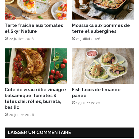
a
'
u
o
S
s
a
Tarte fraîche aux tomates
Moussaka aux pommes de
e
i
et Skyr Nature
terre et aubergines
i
n
l
22 juillet 2026
21 juillet 2026
t
l
e
e
-
M
a
u
r
e
Côte de veau rôtie vinaigre
Fish tacos de limande
-
balsamique, tomates &
panée
d
têtes d’ail rôties, burrata,
17 juillet 2026
e
basilic
-
20 juillet 2026
T
o
u
LAISSER UN COMMENTAIRE
r