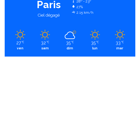
Paris
28º - 23º
27%
2.15 km/h
Ciel dégagé
27
32
35
35
33
℃
℃
℃
℃
℃
ven
sam
dim
lun
mar