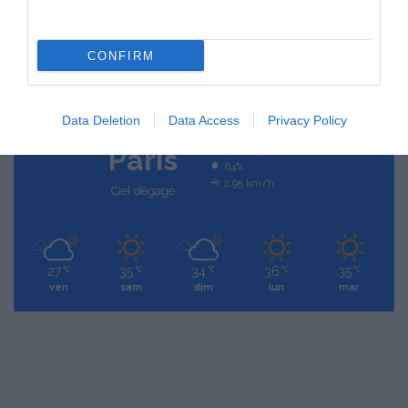
MÉTÉO LOCALE
CONFIRM
16
℃
Data Deletion
Data Access
Privacy Policy
Paris
27º - 14º
64%
2.95 km/h
Ciel dégagé
27
35
34
36
35
℃
℃
℃
℃
℃
ven
sam
dim
lun
mar