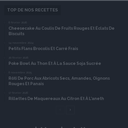
TOP DE NOS RECETTES
6 février 2026
Cheesecake Au Coulis De Fruits Rouges Et Éclats De
Biscuits
14 novembre 2024
Petits Flans Brocolis Et Carré Frais
20 février 2026
Poke Bowl Au Thon Et À La Sauce Soja Sucrée
6 novembre 2025
Rôti De Porc Aux Abricots Secs, Amandes, Oignons
Rouges Et Panais
17 février 2026
Rillettes De Maquereaux Au Citron Et À L’aneth
Page
Page
précédente
suivante