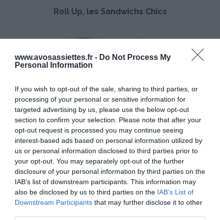
e
Roll Up, les Sandwichs Chics
s
S
a
T
n
a
d
r
www.avosassiettes.fr -
Do Not Process My
w
t
Personal Information
i
e
c
à
If you wish to opt-out of the sale, sharing to third parties, or
h
l
processing of your personal or sensitive information for
s
a
targeted advertising by us, please use the below opt-out
C
R
section to confirm your selection. Please note that after your
h
Tarte à la Rhubarbe
h
opt-out request is processed you may continue seeing
i
u
interest-based ads based on personal information utilized by
c
b
us or personal information disclosed to third parties prior to
DÉCOUVREZ ÉGALEMENT
s
a
your opt-out. You may separately opt-out of the further
r
disclosure of your personal information by third parties on the
b
IAB’s list of downstream participants. This information may
e
also be disclosed by us to third parties on the
IAB’s List of
Downstream Participants
that may further disclose it to other
third parties.