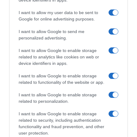
device identifiers in apps.
Briochettes aux pépites de
Briochettes aux Pruneaux
I want to allow my user data to be sent to
chocolat
d’Agen IGP
Google for online advertising purposes.
7 novembre 2025
24 octobre 2025
I want to allow Google to send me
personalized advertising.
LAISSER UN COMMENTAIRE
I want to allow Google to enable storage
related to analytics like cookies on web or
Vous devez
vous connecter
pour publier un commentaire.
device identifiers in apps.
I want to allow Google to enable storage
AJOUTEZ‑NOUS À VOS SOURCES
related to functionality of the website or app.
I want to allow Google to enable storage
related to personalization.
I want to allow Google to enable storage
related to security, including authentication
RECHERCHE GOOGLE
functionality and fraud prevention, and other
user protection.