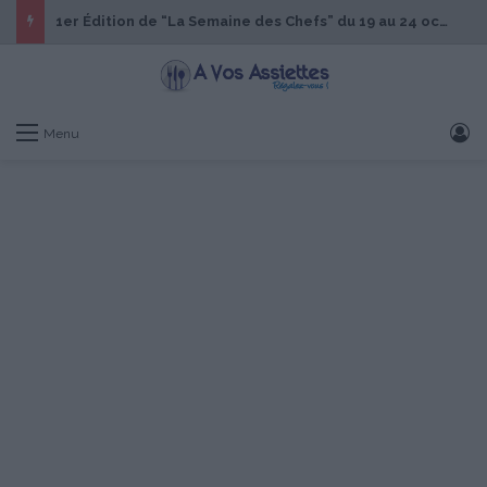
1er Édition de “La Semaine des Chefs” du 19 au 24 octobre 2026
S
Menu