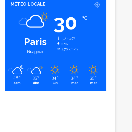
MÉTÉO LOCALE
30
℃
Paris
31º - 26º
26%
1.76 km/h
Nuageux
28
35
34
32
35
℃
℃
℃
℃
℃
sam
dim
lun
mar
mer