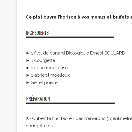
Ce plat ouvre l’horizon à vos menus et buffets e
► 1 filet de canard Biologique Ernest SOULARD
► 1 courgette
► 1 figue moelleuse
► 1 abricot moelleux
► Sel et poivre
①• Cubez le filet bio en dés d’environs 3 centimètr
courgette cru.