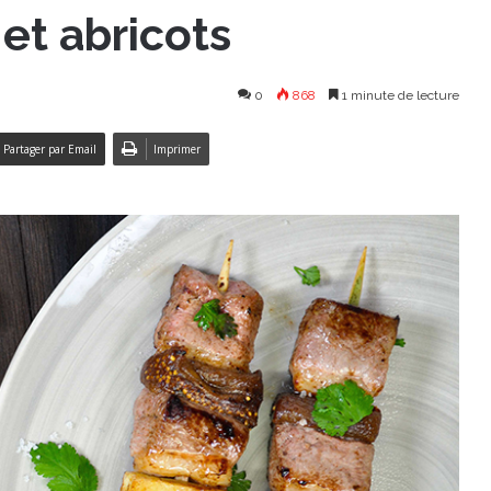
 et abricots
0
868
1 minute de lecture
Partager par Email
Imprimer