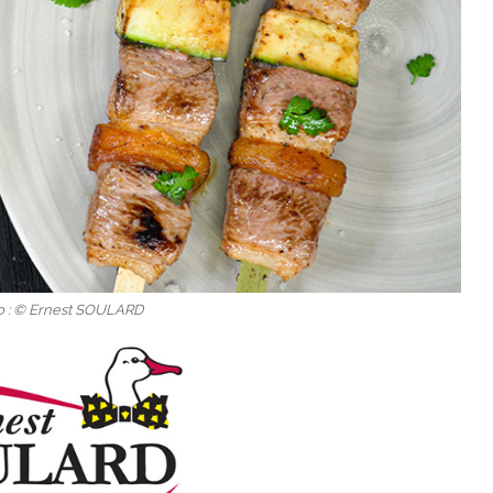
o : © Ernest SOULARD