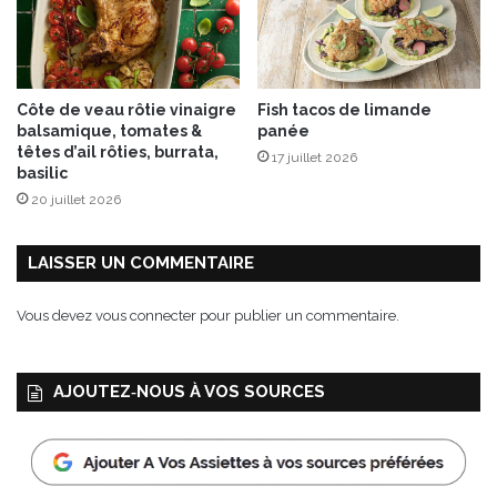
d
e
S
a
v
Côte de veau rôtie vinaigre
Fish tacos de limande
o
balsamique, tomates &
panée
i
têtes d’ail rôties, burrata,
17 juillet 2026
e
basilic
A
20 juillet 2026
O
P
LAISSER UN COMMENTAIRE
Vous devez
vous connecter
pour publier un commentaire.
AJOUTEZ‑NOUS À VOS SOURCES