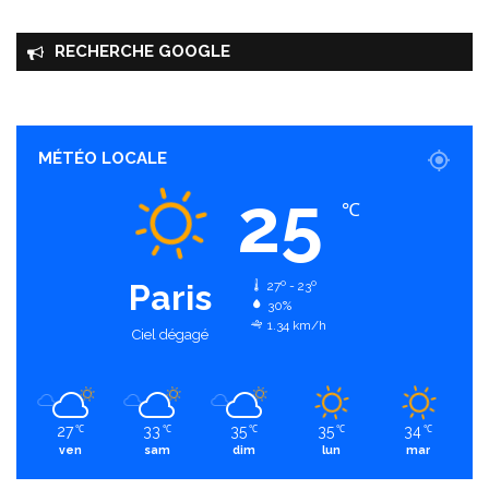
RECHERCHE GOOGLE
MÉTÉO LOCALE
25
℃
Paris
27º - 23º
30%
1.34 km/h
Ciel dégagé
27
33
35
35
34
℃
℃
℃
℃
℃
ven
sam
dim
lun
mar