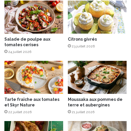
i
u
l
t
i
,
c
t
,
o
e
m
t
a
Salade de poulpe aux
Citrons givrés
c
tomates cerises
t
23 juillet 2026
o
e
24 juillet 2026
u
s
l
e
i
t
s
R
d
e
e
b
f
l
Tarte fraîche aux tomates
Moussaka aux pommes de
r
o
et Skyr Nature
terre et aubergines
a
c
i
22 juillet 2026
21 juillet 2026
h
s
o
e
n