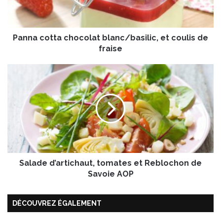
o
t
t
Panna cotta chocolat blanc/basilic, et coulis de
a
c
fraise
h
o
S
c
a
o
l
l
a
a
d
t
e
b
d
l
’
a
a
n
Salade d’artichaut, tomates et Reblochon de
r
c
t
Savoie AOP
/
i
b
c
a
DÉCOUVREZ ÉGALEMENT
h
s
a