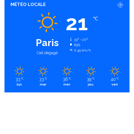
MÉTÉO LOCALE
21
℃
Paris
33º - 20º
65%
0.45 km/h
Ciel dégagé
33
33
36
39
40
℃
℃
℃
℃
℃
lun
mar
mer
jeu
ven