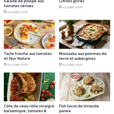
u
i
Salade de poulpe aux
Citrons givrés
F
tomates cerises
s
23 juillet 2026
o
e
24 juillet 2026
i
s
e
g
G
r
r
i
a
o
s
t
t
Tarte fraîche aux tomates
Moussaka aux pommes de
e
et Skyr Nature
terre et aubergines
s
22 juillet 2026
21 juillet 2026
f
a
ç
o
n
s
t
r
Côte de veau rôtie vinaigre
Fish tacos de limande
a
balsamique, tomates &
panée
c