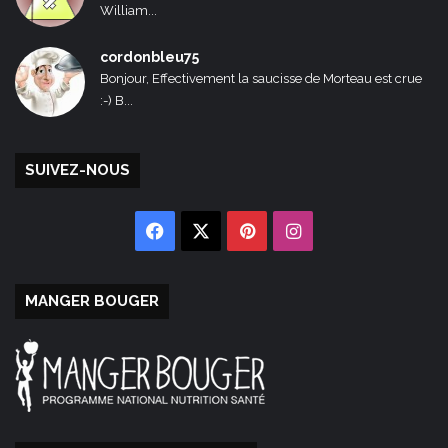
William...
cordonbleu75
Bonjour, Effectivement la saucisse de Morteau est crue
:-) B...
SUIVEZ-NOUS
Facebook
X
Pinterest
Instagram
MANGER BOUGER