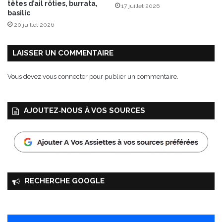
têtes d’ail rôties, burrata,
17 juillet 2026
c
basilic
i
20 juillet 2026
a
t
e
LAISSER UN COMMENTAIRE
l
l
Vous devez
vous connecter
pour publier un commentaire.
a
AJOUTEZ‑NOUS À VOS SOURCES
RECHERCHE GOOGLE