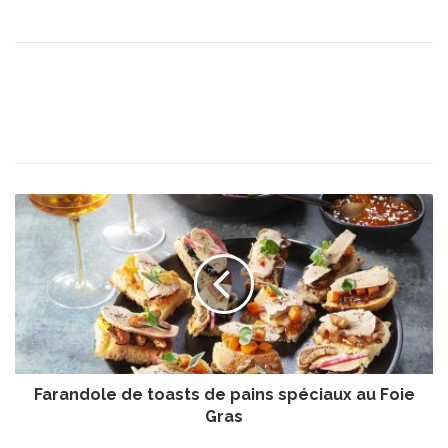
F
a
r
a
n
d
o
l
e
Farandole de toasts de pains spéciaux au Foie
d
e
Gras
t