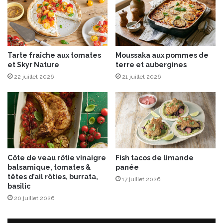
u
c
e
a
m
Tarte fraîche aux tomates
Moussaka aux pommes de
a
et Skyr Nature
terre et aubergines
n
22 juillet 2026
21 juillet 2026
d
e
–
A
l
p
r
o
Côte de veau rôtie vinaigre
Fish tacos de limande
®
balsamique, tomates &
panée
A
têtes d’ail rôties, burrata,
17 juillet 2026
m
basilic
a
20 juillet 2026
n
d