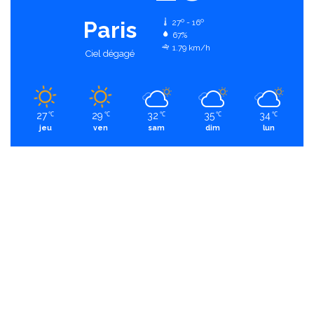
Paris
27º - 16º
67%
1.79 km/h
Ciel dégagé
27
29
32
35
34
℃
℃
℃
℃
℃
jeu
ven
sam
dim
lun