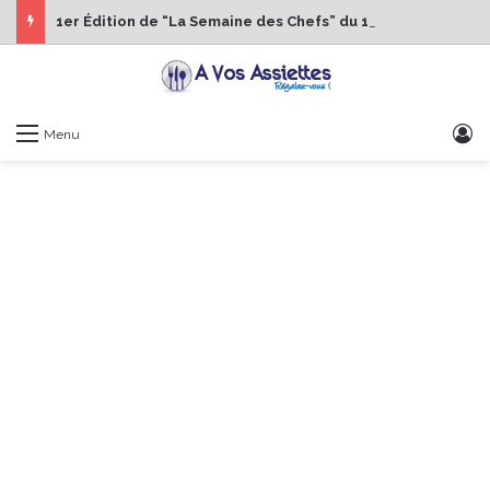
1er Édition de “La Semaine des Chefs” du 19 au 24 octobre 2026
S
Menu