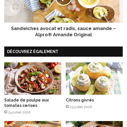
u
i
i
c
t
h
s
e
r
Sandwiches avocat et radis, sauce amande –
s
o
a
Alpro® Amande Original
u
v
g
o
DÉCOUVREZ ÉGALEMENT
e
c
s
a
t
e
t
r
a
d
i
Salade de poulpe aux
Citrons givrés
tomates cerises
s
23 juillet 2026
,
24 juillet 2026
s
a