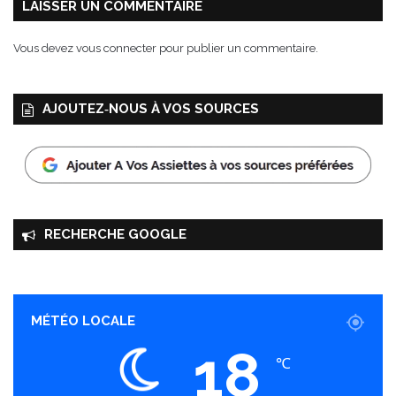
e
LAISSER UN COMMENTAIRE
O
r
Vous devez
vous connecter
pour publier un commentaire.
i
g
i
AJOUTEZ‑NOUS À VOS SOURCES
n
a
l
RECHERCHE GOOGLE
MÉTÉO LOCALE
18
℃