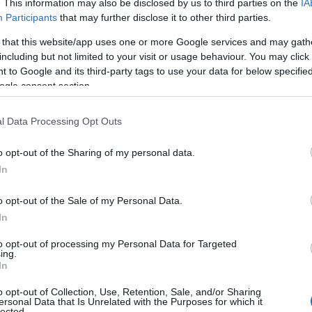
. This information may also be disclosed by us to third parties on the
IA
hoto : © Moulinex®
Participants
that may further disclose it to other third parties.
 that this website/app uses one or more Google services and may gath
including but not limited to your visit or usage behaviour. You may click 
 to Google and its third-party tags to use your data for below specifi
ogle consent section.
l Data Processing Opt Outs
es
Temps de Préparation 10 Minutes
o opt-out of the Sharing of my personal data.
 Cuisson 20 Minutes
In
o opt-out of the Sale of my Personal Data.
In
to opt-out of processing my Personal Data for Targeted
ing.
In
o opt-out of Collection, Use, Retention, Sale, and/or Sharing
ersonal Data that Is Unrelated with the Purposes for which it
lected.