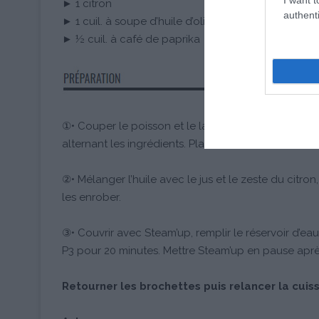
► 1 citron
authenti
► 1 cuil. à soupe d’huile d’olive
► ½ cuil. à café de paprika
①• Couper le poisson et le lard en dés et les cha
alternant les ingrédients. Placer les brochettes dan
②• Mélanger l’huile avec le jus et le zeste du citron
les enrober.
③• Couvrir avec Steam’up, remplir le réservoir d’e
P3 pour 20 minutes. Mettre Steam’up en pause aprè
Retourner les brochettes puis relancer la cuis