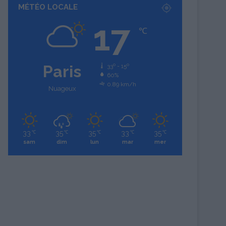
MÉTÉO LOCALE
17
℃
Paris
33º - 15º
60%
0.89 km/h
Nuageux
33
35
35
33
35
℃
℃
℃
℃
℃
sam
dim
lun
mar
mer