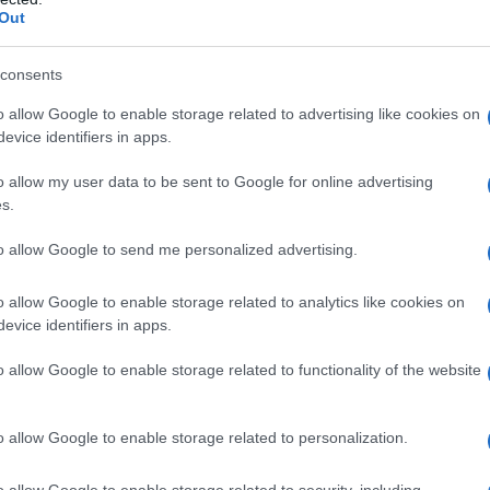
Out
consents
o allow Google to enable storage related to advertising like cookies on
evice identifiers in apps.
o allow my user data to be sent to Google for online advertising
nes de recettes, de l’entrée au dessert.
s.
és de saumon aux légumes, savoureux et faciles à
to allow Google to send me personalized advertising.
o allow Google to enable storage related to analytics like cookies on
evice identifiers in apps.
o allow Google to enable storage related to functionality of the website
o allow Google to enable storage related to personalization.
o allow Google to enable storage related to security, including