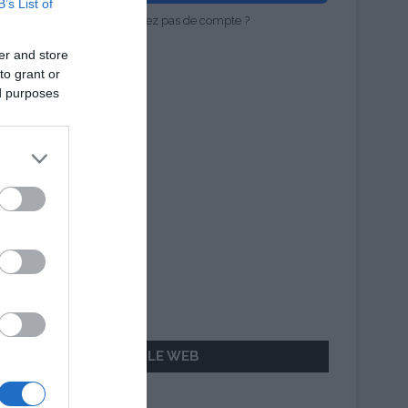
B’s List of
Vous n'avez pas de compte ?
er and store
to grant or
ed purposes
AILLEURS SUR LE WEB