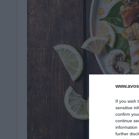
www.avosa
If you wish 
sensitive in
confirm you
continue se
information 
further disc