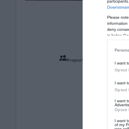
participants
Crédit P
Downstream 
Please note
information 
deny consent
in below Go
Persona
Proportions pour 4 Personn
I want t
Temps de
Opted 
I want t
Opted 
I want 
Advertis
Opted 
I want t
of my P
was col