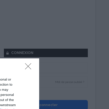
CONNEXION
sonal or
Mot de passe oublié ?
ection to
ou may
Se souvenir de moi
 personal
out of the
 downstream
Se connecter