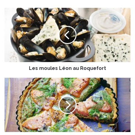
L
e
s
m
o
u
l
e
s
Les moules Léon au Roquefort
L
é
o
T
n
a
a
r
u
t
R
e
o
a
q
u
u
s
e
a