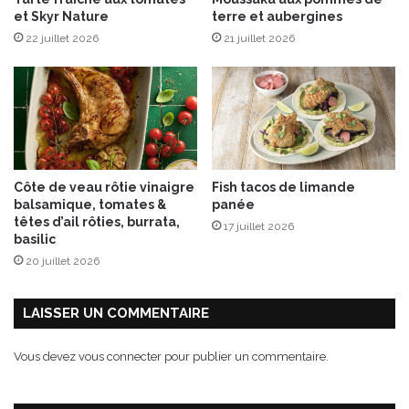
i
et Skyr Nature
terre et aubergines
n
22 juillet 2026
21 juillet 2026
t
A
g
u
r
®
Côte de veau rôtie vinaigre
Fish tacos de limande
balsamique, tomates &
panée
têtes d’ail rôties, burrata,
17 juillet 2026
basilic
20 juillet 2026
LAISSER UN COMMENTAIRE
Vous devez
vous connecter
pour publier un commentaire.