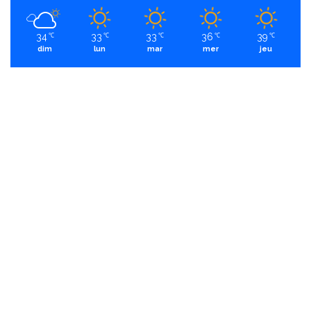
34
33
33
36
39
℃
℃
℃
℃
℃
dim
lun
mar
mer
jeu