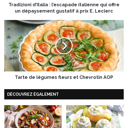
Tradizioni d’Italia : l’escapade italienne qui offre
i
d
un dépaysement gustatif à prix E. Leclerc
’
I
T
t
a
a
r
l
t
i
e
a
d
:
e
l
l
’
é
e
Tarte de légumes fleurs et Chevrotin AOP
g
s
u
c
m
DÉCOUVREZ ÉGALEMENT
a
e
p
s
a
f
d
l
e
e
i
u