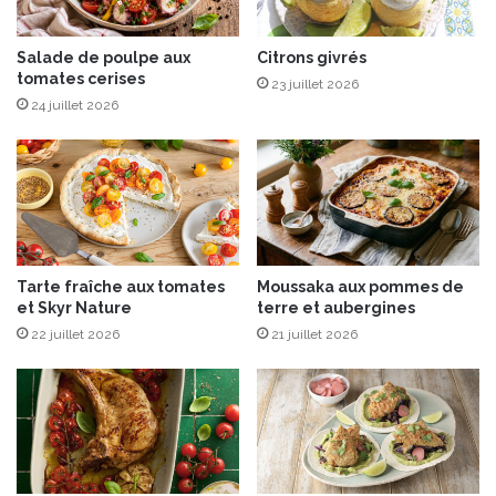
t
r
a
s
l
Salade de poulpe aux
Citrons givrés
e
tomates cerises
i
t
23 juillet 2026
e
C
24 juillet 2026
n
h
n
e
e
v
q
r
u
o
i
t
o
i
Tarte fraîche aux tomates
Moussaka aux pommes de
f
n
et Skyr Nature
terre et aubergines
f
A
22 juillet 2026
21 juillet 2026
r
O
e
P
u
n
d
é
p