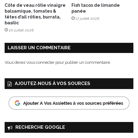
a
Côte de veau rôtie vinaigre
Fish tacos de limande
y
balsamique, tomates &
panée
s
têtes d’ail rôties, burrata,
17 juillet 2026
e
basilic
m
20 juillet 2026
e
n
t
LAISSER UN COMMENTAIRE
g
u
Vous devez
vous connecter
pour publier un commentaire.
s
t
a
AJOUTEZ‑NOUS À VOS SOURCES
t
i
f
à
p
r
i
RECHERCHE GOOGLE
x
E