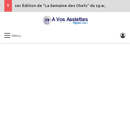
1er Édition de “La Semaine des Chefs” du 19 au 24 octobre 2026
S
Menu