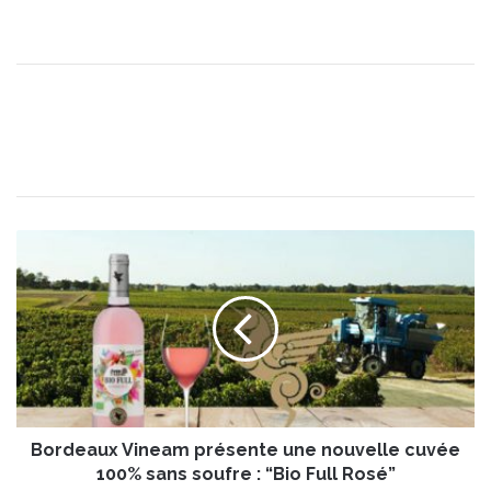
B
o
r
d
e
a
u
x
V
Bordeaux Vineam présente une nouvelle cuvée
i
n
100% sans soufre : “Bio Full Rosé”