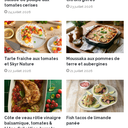
tomates cerises
c
r
23 juillet 2026
u
24 juillet 2026
v
é
e
1
0
0
%
Tarte fraîche aux tomates
Moussaka aux pommes de
s
et Skyr Nature
terre et aubergines
a
22 juillet 2026
21 juillet 2026
n
s
s
o
u
f
r
e
Côte de veau rôtie vinaigre
Fish tacos de limande
:
balsamique, tomates &
panée
“