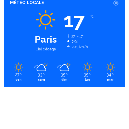
MÉTÉO LOCALE
17
℃
Paris
27º - 17º
67%
0.45 km/h
Ciel dégagé
27
33
35
35
34
℃
℃
℃
℃
℃
ven
sam
dim
lun
mar