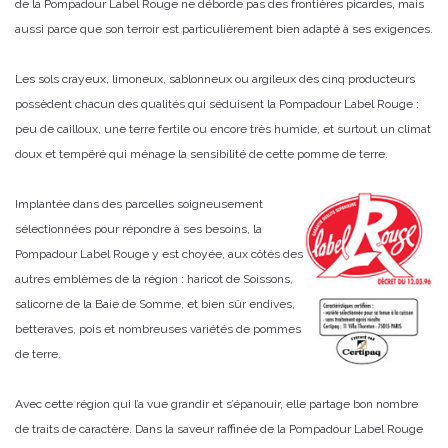
de la Pompadour Label Rouge ne déborde pas des frontières picardes, mais
aussi parce que son terroir est particulièrement bien adapté à ses exigences.
Les sols crayeux, limoneux, sablonneux ou argileux des cinq producteurs
possèdent chacun des qualités qui séduisent la Pompadour Label Rouge :
peu de cailloux, une terre fertile ou encore très humide, et surtout un climat
doux et tempéré qui ménage la sensibilité de cette pomme de terre.
Implantée dans des parcelles soigneusement
sélectionnées pour répondre à ses besoins, la
Pompadour Label Rouge y est choyée, aux côtés des
autres emblèmes de la région : haricot de Soissons,
salicorne de la Baie de Somme, et bien sûr endives,
betteraves, pois et nombreuses variétés de pommes
de terre.
Avec cette région qui l’a vue grandir et s’épanouir, elle partage bon nombre
de traits de caractère. Dans la saveur raffinée de la Pompadour Label Rouge