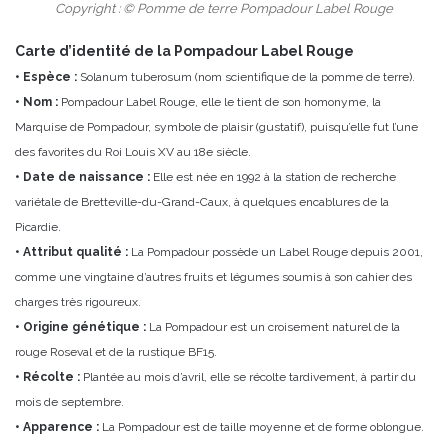
Copyright : © Pomme de terre Pompadour Label Rouge
Carte d’identité de la Pompadour Label Rouge
• Espèce :
Solanum tuberosum (nom scientifique de la pomme de terre).
• Nom :
Pompadour Label Rouge, elle le tient de son homonyme, la
Marquise de Pompadour, symbole de plaisir (gustatif), puisqu’elle fut l’une
des favorites du Roi Louis XV au 18e siècle.
• Date de naissance :
Elle est née en 1992 à la station de recherche
variétale de Bretteville-du-Grand-Caux, à quelques encablures de la
Picardie.
• Attribut qualité :
La Pompadour possède un Label Rouge depuis 2001,
comme une vingtaine d’autres fruits et légumes soumis à son cahier des
charges très rigoureux.
• Origine génétique :
La Pompadour est un croisement naturel de la
rouge Roseval et de la rustique BF15.
• Récolte :
Plantée au mois d’avril, elle se récolte tardivement, à partir du
mois de septembre.
• Apparence :
La Pompadour est de taille moyenne et de forme oblongue.