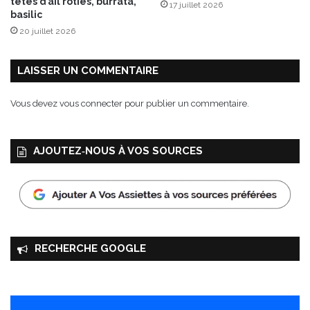
têtes d’ail rôties, burrata,
17 juillet 2026
B
basilic
i
20 juillet 2026
o
F
u
LAISSER UN COMMENTAIRE
l
l
Vous devez
vous connecter
pour publier un commentaire.
R
o
s
AJOUTEZ‑NOUS À VOS SOURCES
é
”
RECHERCHE GOOGLE