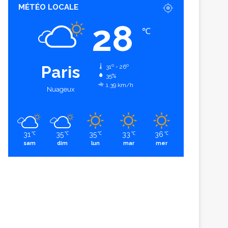
MÉTÉO LOCALE
28
℃
Paris
31º - 26º
35%
1.39 km/h
Nuageux
31
35
35
33
36
℃
℃
℃
℃
℃
sam
dim
lun
mar
mer