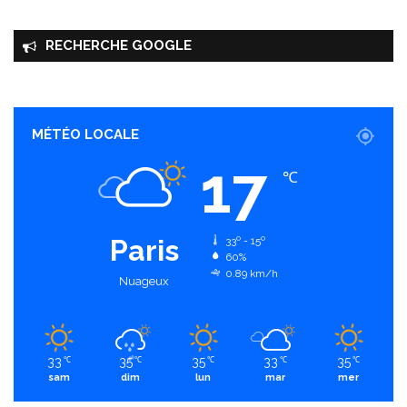
RECHERCHE GOOGLE
MÉTÉO LOCALE
17
℃
Paris
33º - 15º
60%
0.89 km/h
Nuageux
33
35
35
33
35
℃
℃
℃
℃
℃
sam
dim
lun
mar
mer