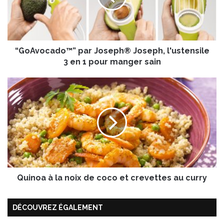
o
c
a
d
“GoAvocado™” par Joseph® Joseph, l'ustensile
o
™
3 en 1 pour manger sain
”
p
Q
a
u
r
i
J
n
o
o
s
a
e
à
p
l
h
a
®
Quinoa à la noix de coco et crevettes au curry
n
J
o
o
i
DÉCOUVREZ ÉGALEMENT
s
x
e
d