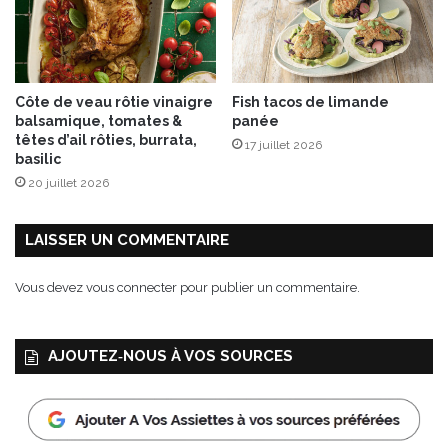
r
r
m
y
a
n
g
Côte de veau rôtie vinaigre
Fish tacos de limande
e
balsamique, tomates &
panée
r
têtes d’ail rôties, burrata,
17 juillet 2026
s
basilic
a
20 juillet 2026
i
n
LAISSER UN COMMENTAIRE
Vous devez
vous connecter
pour publier un commentaire.
AJOUTEZ‑NOUS À VOS SOURCES