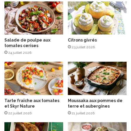
p
e
h
c
,
o
l
c
'
o
u
e
s
Salade de poulpe aux
Citrons givrés
t
tomates cerises
t
c
23 juillet 2026
e
r
24 juillet 2026
n
e
s
v
i
e
l
t
e
t
3
e
e
s
Tarte fraîche aux tomates
Moussaka aux pommes de
n
a
et Skyr Nature
terre et aubergines
1
u
22 juillet 2026
21 juillet 2026
p
c
o
u
u
r