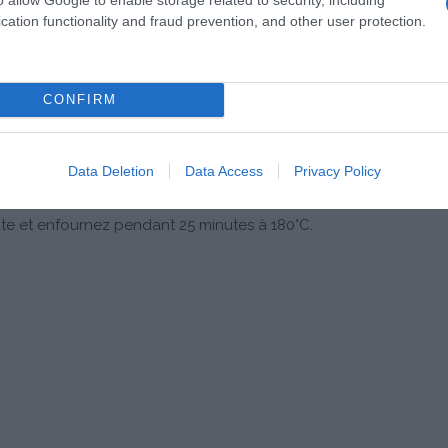
 devenir mousseux.
cation functionality and fraud prevention, and other user protection.
haque fois à l'aide d'une Maryse pour bien incorporer la
CONFIRM
oix à la pâte.
Data Deletion
Data Access
Privacy Policy
ez.
âte et enfournez pendant 25 minutes à 180°C.