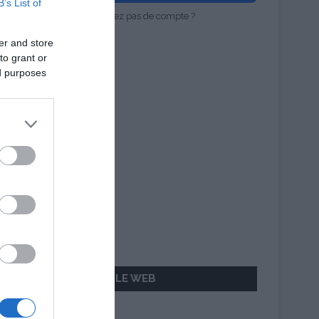
B’s List of
Vous n'avez pas de compte ?
er and store
to grant or
ed purposes
AILLEURS SUR LE WEB