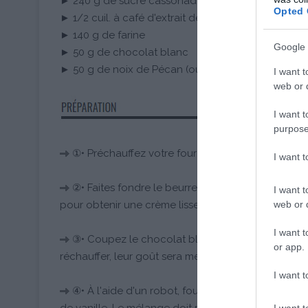
► 240 g de sucre cassonade
Opted 
► 1/2 cuil. à café d'extrait de vanille
► 140 g de farine
Google 
► 50 g de chocolat blanc
► 50 g de noix de Pécan (ou autres)
I want t
web or d
I want t
purpose
①• Préchauffez votre four à 180°C (th.6).
I want 
②• Faites fondre le beurre et le chocolat noir
I want t
web or d
pour obtenir une crème lisse et brillante. Laissez tié
I want t
③• Coupez le chocolat blanc en morceaux. Poêlez
or app.
réchauffer, leur goût sera meilleur. Puis concassez
I want t
④• À l'aide d'un robot, fouettez pendant 2 ou 3 mi
I want t