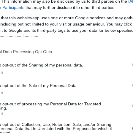
. This information may also be disclosed by us to third parties on the
IA
Participants
that may further disclose it to other third parties.
 that this website/app uses one or more Google services and may gath
including but not limited to your visit or usage behaviour. You may click 
 to Google and its third-party tags to use your data for below specifi
ogle consent section.
l Data Processing Opt Outs
nes
Temps de Préparation 20 Minutes
o opt-out of the Sharing of my personal data.
 Cuisson 25 Minutes
In
o opt-out of the Sale of my Personal Data.
In
to opt-out of processing my Personal Data for Targeted
ing.
In
o opt-out of Collection, Use, Retention, Sale, and/or Sharing
ersonal Data that Is Unrelated with the Purposes for which it
lected.