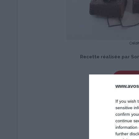
Recette réalisée par So
www.avosa
If you wish 
sensitive in
confirm you
continue se
information 
further disc