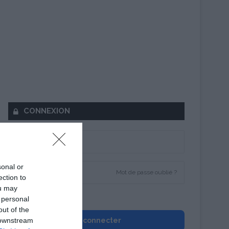
CONNEXION
sonal or
Mot de passe oublié ?
ection to
ou may
Se souvenir de moi
 personal
out of the
 downstream
Se connecter