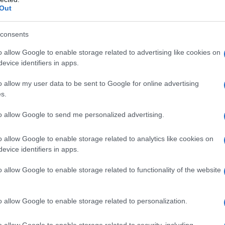
Out
consents
o allow Google to enable storage related to advertising like cookies on
evice identifiers in apps.
o allow my user data to be sent to Google for online advertising
s.
to allow Google to send me personalized advertising.
 en morceaux au micro-ondes pendant 1m30. Mélangez bien
o allow Google to enable storage related to analytics like cookies on
evice identifiers in apps.
dir.
o allow Google to enable storage related to functionality of the website
 rapidement les noix de Pécan sur feu vif, juste pour les
-les en gros morceaux.
o allow Google to enable storage related to personalization.
nutes le sucre avec les œufs et les jaunes. Ajoutez l'extrait
o allow Google to enable storage related to security, including