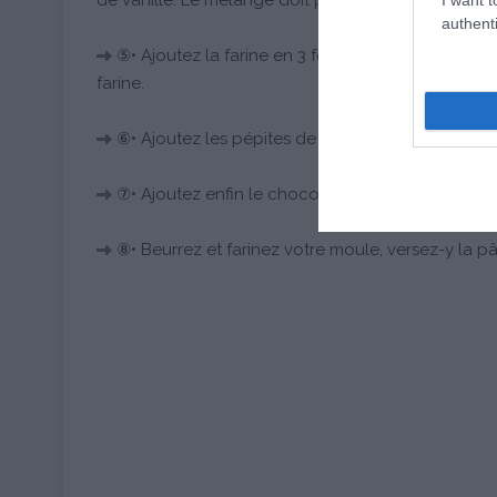
de vanille. Le mélange doit prendre du volume et
authenti
⑤• Ajoutez la farine en 3 fois. Mélangez bien à c
farine.
⑥• Ajoutez les pépites de chocolat blanc et les n
⑦• Ajoutez enfin le chocolat fondu puis mélang
⑧• Beurrez et farinez votre moule, versez-y la p