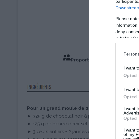
participants
Downstream 
Please note
information 
deny consent
in below Go
Persona
Proportions pour 15 Person
I want t
Temps de
Opted 
I want t
Opted 
Pour un grand moule de 28×22 cm
I want 
Advertis
► 325 g de chocolat noir à pâtisser
Opted 
► 125 g de beurre demi-sel
I want t
► 3 œufs entiers + 2 jaunes d’œufs
of my P
was col