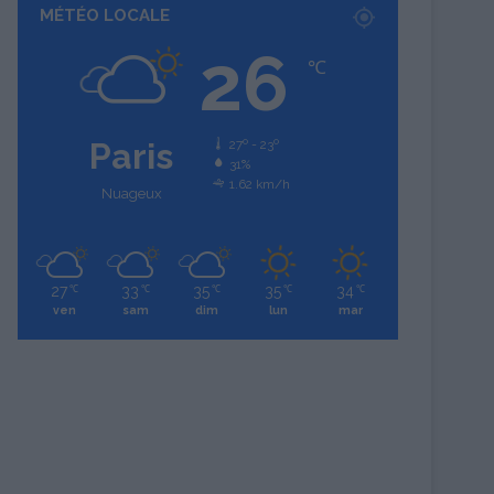
MÉTÉO LOCALE
26
℃
Paris
27º - 23º
31%
1.62 km/h
Nuageux
27
33
35
35
34
℃
℃
℃
℃
℃
ven
sam
dim
lun
mar