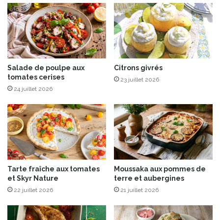
e
n
S
d
a
e
u
N
g
o
e
r
v
Salade de poulpe aux
Citrons givrés
tomates cerises
è
23 juillet 2026
g
24 juillet 2026
e
f
u
m
é
s
e
Tarte fraîche aux tomates
Moussaka aux pommes de
r
et Skyr Nature
terre et aubergines
v
22 juillet 2026
21 juillet 2026
i
a
v