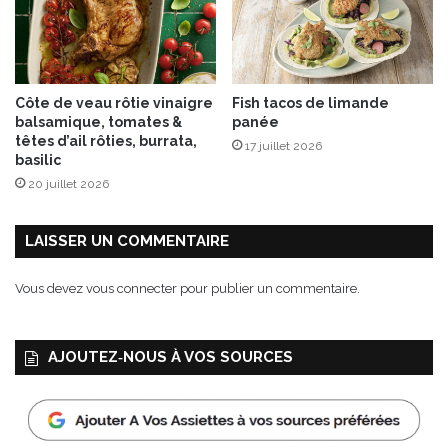
e
c
p
a
m
Côte de veau rôtie vinaigre
Fish tacos de limande
p
balsamique, tomates &
panée
l
têtes d’ail rôties, burrata,
17 juillet 2026
e
basilic
m
20 juillet 2026
o
u
s
LAISSER UN COMMENTAIRE
s
e
Vous devez
vous connecter
pour publier un commentaire.
r
o
s
AJOUTEZ‑NOUS À VOS SOURCES
e
e
t
a
v