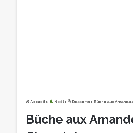
Accueil
>
︎ Noël
>
☃ Desserts
>
Bûche aux Amandes,
Bûche aux Amande