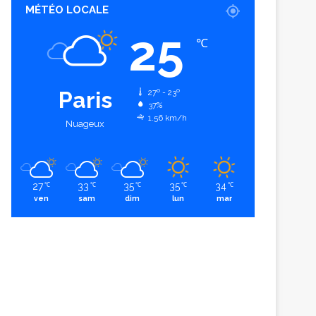
MÉTÉO LOCALE
25
℃
Paris
27º - 23º
37%
1.56 km/h
Nuageux
27
33
35
35
34
℃
℃
℃
℃
℃
ven
sam
dim
lun
mar