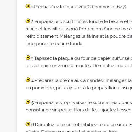
1.Préchauffez le four à 200°C (thermostat 6/7).
2.Préparez le biscuit : faites fondre le beurre et 
marie et travaillez jusqu’à l’obtention d’une crème 
refroidissement. Mélangez la farine et la poudre d
incorporez le beurre fondu.
3.Tapissez la plaque du four de papier sulfurisé 
laissez cuire environ 10 minutes. Démoulez, roulez le 
4.Préparez la crème aux amandes : mélangez la p
en pommade, puis l’ajouter à la préparation ainsi q
5.Préparez le sirop : versez le sucre et l’eau dan
consistance sirupeuse. Hors du feu, ajoutez l‘ess
6.Déroulez le biscuit et imbibez-le de ce sirop. 