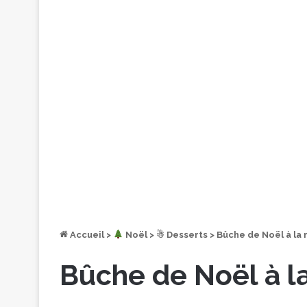
Accueil
>
︎ Noël
>
☃ Desserts
>
Bûche de Noël à la 
Bûche de Noël à la