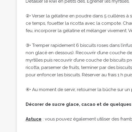
Détailler le kiwi en petits dés. Égrener les myrtilles.
②• Verser la gélatine en poudre dans 5 cuillères à 
ce temps, fouetter la ricotta avec la compote. Chauff
feu, incorporer la gélatine et mélanger vivement. Ve
③• Tremper rapidement 6 biscuits roses dans l’infu
non glacé en dessous). Recouvrir d’une couche de r
myrtilles puis recouvrir d’une couche de biscuits p
ricotta, parsemer de fruits, terminer par des biscui
pour enfoncer les biscuits. Réserver au frais 1 h pui
④• Au moment de servir, retourner la bûche sur un p
Décorer de sucre glace, cacao et de quelques 
Astuce
: vous pouvez également utiliser des frambo