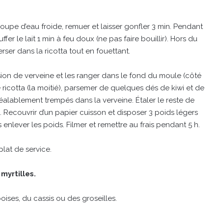
soupe d’eau froide, remuer et laisser gonfler 3 min. Pendant
er le lait 1 min à feu doux (ne pas faire bouillir). Hors du
rser dans la ricotta tout en fouettant.
sion de verveine et les ranger dans le fond du moule (côté
icotta (la moitié), parsemer de quelques dés de kiwi et de
réalablement trempés dans la verveine. Étaler le reste de
ts. Recouvrir d’un papier cuisson et disposer 3 poids légers
s enlever les poids. Filmer et remettre au frais pendant 5 h.
lat de service.
myrtilles.
ises, du cassis ou des groseilles.