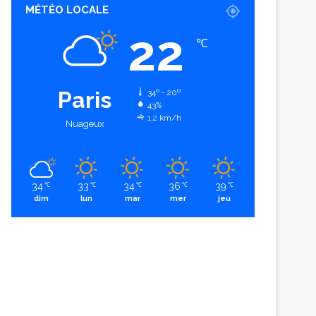
MÉTÉO LOCALE
22
℃
Paris
34º - 20º
43%
1.2 km/h
Nuageux
34
33
34
36
39
℃
℃
℃
℃
℃
dim
lun
mar
mer
jeu